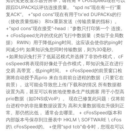
知识兔更改显示器分辨率，请转角
+ cFosSpeed现在可以
跟踪DUPACK以评估连接质量。
“spd ns”现在有一行”重
复ACK”。
+”spd cons”现在有用于tx'ed DUPACKs的行
（接收质量指标）
和tx重新发送（传输质量的指标）。
+”spd cons”现在接受”-head：”参数只打印第一个
连接。
+ cFosSpeed允许的优化的飞行中数据量（类似于全局数
据）
RWIN）用于降低ping时间。这应该会使你的ping时
间减少约
如果知识兔您同时传输数据，则为30毫秒。
+如果知识兔打开了低延迟模式并选择了非协作模式，
cF
osSpeed将表现得好像处于合作模式，即知识兔正在进行
交易
高带宽，低ping时间。
+ cFosSpeed的前景窗口检
测将自动授予高prio
来自当前前台进程的数据（只要它在
前景）。这可能会导致您上传/下载和的情况
所有数据都
设置为高，甚至可以有效地使整条生产线拥塞
用于小型高
prio数据（如DNS或VoIP）。
现在已修复此问题：仅将前
台进程中的非批量数据设置为
高和大量数据现在升级到正
常。那仍然比低，
通常会去哪里。
+ cFosSpeed版本和
内部版本号保存到注册表中
HKLM \ SOFTWARE \ cFos
的\ cFosSpeed的。
+使用”spd tcb”命令时，您现在可以