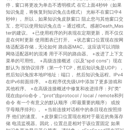
停，窗口将更改为单击不透明模式
在它上面4秒钟（如果
知识兔是，将恢复到知识兔点击模式）
光标不在窗口中4
秒钟）。所以，如果知识兔皮肤窗口
阻止您与其他窗口交
互，您可以使用知识兔点击 –
通过模式。感谢Death_Mas
ter的建议。
+已使用程序的列表现在定期更新，而不仅仅
是在何时更新
使用图表已打开。
+状态窗口位置现在按网
络适配器存储，无论如何
路由器MAC。这应该可以消除
网络适配器时的混淆
用于不同的路由器。
+改进了上下文
菜单的可用性。
+高级连接概述（以及”spd cons”）现在
默认为
按协议排序（第一个TCP，然后知识兔是UDP），
然后知识兔按本地IP地址：端口，
然后知识兔远程。IPv4
在IPv6前面排序。
+在程序优先级UI中添加了更多游戏和
其他程序。
+在高级连接概述中修复和改进排序：列”类”
现在由prio命令，”prot”由protocol / local / remote和列
命令
有一个有意义的默认顺序（即最重要的顺序）
或按
字母顺序排列）。
+当前连接对话框中的条目现在按照排
序
他们的速度。
+皮肤窗口位置现在相对于最近的角落存
储
电流监视器。因此，位置总是相对于该位置固定
如果