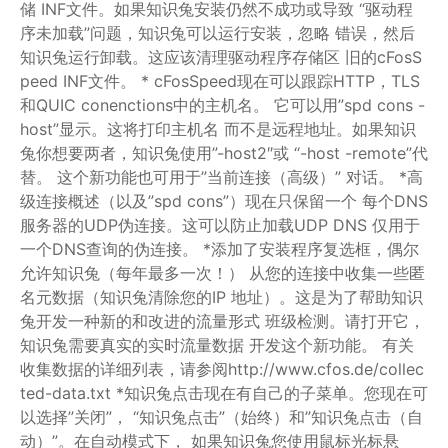
储
INF文件。如果知识兔安装仍然不成功或导致
“驱动程
序未加载”问题，知识兔可以运行安装，忽略
错误，然后
知识兔运行卸载。这应该清理驱动程序存储区
旧的cFosS
peed INF文件。
* cFosSpeed现在可以跟踪HTTP，TLS
和QUIC conenctions中的主机名。
它可以用”spd cons -
host”显示。这将打印主机名
而不是远程地址。如果知识
兔你想要两者，知识兔使用”-host2″或
“-host -remote”代
替。
这个新功能也可用于”当前连接（高级）”
对话。
*高
级连接概述（以及”spd cons”）现在只保留一个
每个DNS
服务器的UDP伪连接。这可以防止加载UDP DNS
仅用于
一个DNS查询的伪连接。
*添加了安装程序复选框，偶尔
允许知识兔（每年最多一次！）
从您的连接中收集一些匿
名元数据（知识兔清除您的IP
地址）。这是为了帮助知识
兔开发一种新的和改进的流量形式
班级检测。请打开它，
知识兔需要真实的实时流量数据
开发这个新功能。
有关
收集数据的详细列表，请参阅http://www.cfos.de/collec
ted-data.txt
*知识兔点击现在有自己的子菜单。您现在可
以选择”关闭”，
“知识兔点击”（始终）和”知识兔点击（自
动）”。在自动模式下，
如果知识兔您使用鼠标光标悬