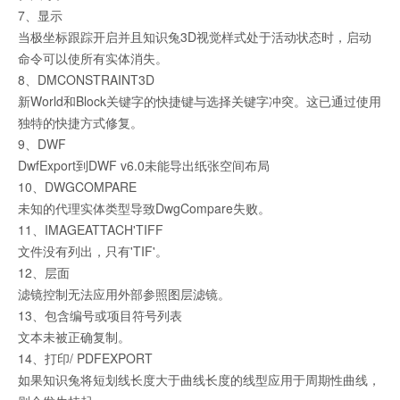
7、显示
当极坐标跟踪开启并且知识兔3D视觉样式处于活动状态时，启动
命令可以使所有实体消失。
8、DMCONSTRAINT3D
新World和Block关键字的快捷键与选择关键字冲突。这已通过使用
独特的快捷方式修复。
9、DWF
DwfExport到DWF v6.0未能导出纸张空间布局
10、DWGCOMPARE
未知的代理实体类型导致DwgCompare失败。
11、IMAGEATTACH'TIFF
文件没有列出，只有'TIF'。
12、层面
滤镜控制无法应用外部参照图层滤镜。
13、包含编号或项目符号列表
文本未被正确复制。
14、打印/ PDFEXPORT
如果知识兔将短划线长度大于曲线长度的线型应用于周期性曲线，