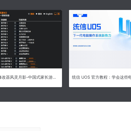
中国式家长修改器风灵月影-中国式家长游戏修改器(21项) v2.0电脑版下载