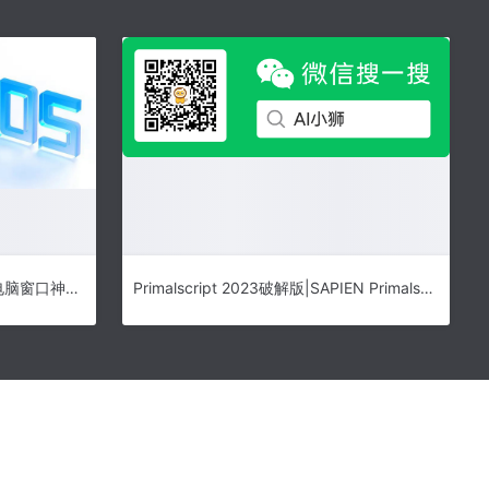
统信 UOS 官方教程：学会这些电脑窗口神操作，瞬间成为「桌面管理大师」
Primalscript 2023破解版|SAPIEN Primalscript 2023 v8.1.181 x64授权激活教程