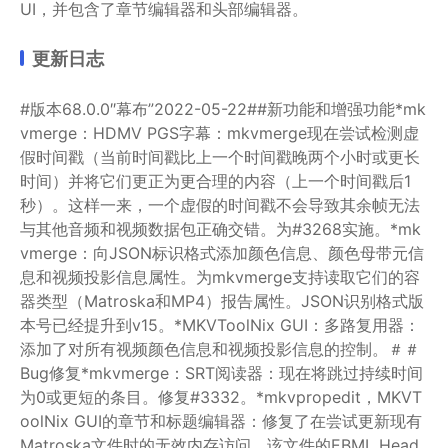
UI，并包含了章节编辑器和头部编辑器。
更新日志
#版本68.0.0″幕布”2022-05-22##新功能和增强功能*mk
vmerge：HDMV PGS字幕：mkvmerge现在尝试检测虚
假时间戳（当前时间戳比上一个时间戳晚两个小时或更长
时间）并将它们更正为更合理的内容（上一个时间戳后1
秒）。这样一来，一个虚假的时间戳不会导致其余帧无法
与其他音频和视频数据包正确交错。为#3268实施。*mk
vmerge：向JSON标识格式添加颜色信息、颜色母带元信
息和视频投影信息属性。为mkvmerge支持读取它们的容
器类型（Matroska和MP4）报告属性。JSON识别格式版
本号已经提升到v15。*MKVToolNix GUI：多路复用器：
添加了对所有视频颜色信息和视频投影信息的控制。＃＃
Bug修复*mkvmerge：SRT阅读器：现在将跳过持续时间
为0或更短的条目。修复#3332。*mkvpropedit，MKVT
oolNix GUI的章节和标题编辑器：修复了在尝试更新现有
Matroska文件时的无效内存访问，该文件的EBML Head