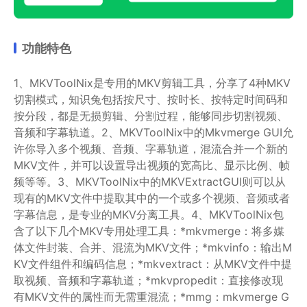
功能特色
1、MKVToolNix是专用的MKV剪辑工具，分享了4种MKV
切割模式，知识兔包括按尺寸、按时长、按特定时间码和
按分段，都是无损剪辑、分割过程，能够同步切割视频、
音频和字幕轨道。2、MKVToolNix中的Mkvmerge GUI允
许你导入多个视频、音频、字幕轨道，混流合并一个新的
MKV文件，并可以设置导出视频的宽高比、显示比例、帧
频等等。3、MKVToolNix中的MKVExtractGUI则可以从
现有的MKV文件中提取其中的一个或多个视频、音频或者
字幕信息，是专业的MKV分离工具。4、MKVToolNix包
含了以下几个MKV专用处理工具：*mkvmerge：将多媒
体文件封装、合并、混流为MKV文件；*mkvinfo：输出M
KV文件组件和编码信息；*mkvextract：从MKV文件中提
取视频、音频和字幕轨道；*mkvpropedit：直接修改现
有MKV文件的属性而无需重混流；*mmg：mkvmerge G