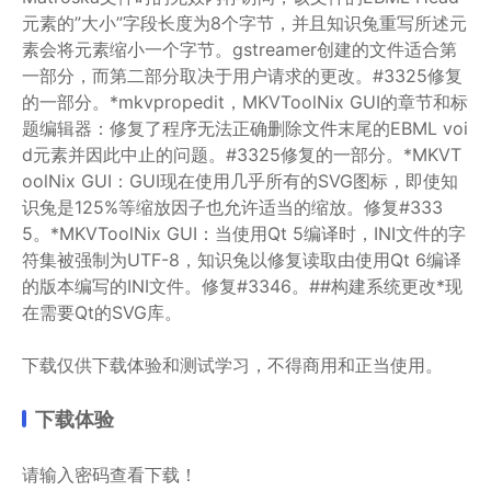
元素的”大小”字段长度为8个字节，并且知识兔重写所述元
素会将元素缩小一个字节。gstreamer创建的文件适合第
一部分，而第二部分取决于用户请求的更改。#3325修复
的一部分。*mkvpropedit，MKVToolNix GUI的章节和标
题编辑器：修复了程序无法正确删除文件末尾的EBML voi
d元素并因此中止的问题。#3325修复的一部分。*MKVT
oolNix GUI：GUI现在使用几乎所有的SVG图标，即使知
识兔是125%等缩放因子也允许适当的缩放。修复#333
5。*MKVToolNix GUI：当使用Qt 5编译时，INI文件的字
符集被强制为UTF-8，知识兔以修复读取由使用Qt 6编译
的版本编写的INI文件。修复#3346。##构建系统更改*现
在需要Qt的SVG库。
下载仅供下载体验和测试学习，不得商用和正当使用。
下载体验
请输入密码查看下载！