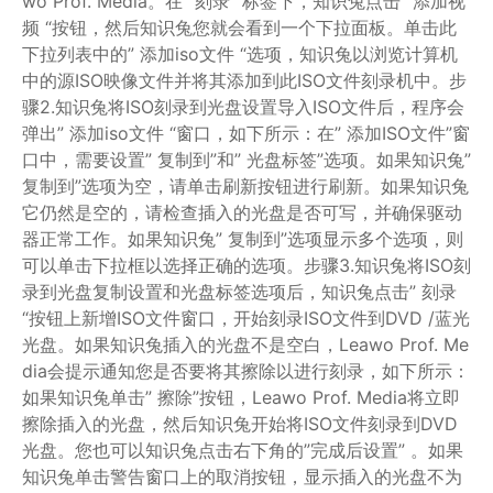
wo Prof. Media。在” 刻录 “标签下，知识兔点击” 添加视
频 “按钮，然后知识兔您就会看到一个下拉面板。单击此
下拉列表中的” 添加iso文件 “选项，知识兔以浏览计算机
中的源ISO映像文件并将其添加到此ISO文件刻录机中。步
骤2.知识兔将ISO刻录到光盘设置导入ISO文件后，程序会
弹出” 添加iso文件 “窗口，如下所示：在” 添加ISO文件”窗
口中，需要设置” 复制到”和” 光盘标签”选项。如果知识兔”
复制到”选项为空，请单击刷新按钮进行刷新。如果知识兔
它仍然是空的，请检查插入的光盘是否可写，并确保驱动
器正常工作。如果知识兔” 复制到”选项显示多个选项，则
可以单击下拉框以选择正确的选项。步骤3.知识兔将ISO刻
录到光盘复制设置和光盘标签选项后，知识兔点击” 刻录
“按钮上新增ISO文件窗口，开始刻录ISO文件到DVD /蓝光
光盘。如果知识兔插入的光盘不是空白，Leawo Prof. Me
dia会提示通知您是否要将其擦除以进行刻录，如下所示：
如果知识兔单击” 擦除”按钮，Leawo Prof. Media将立即
擦除插入的光盘，然后知识兔开始将ISO文件刻录到DVD
光盘。您也可以知识兔点击右下角的”完成后设置” 。如果
知识兔单击警告窗口上的取消按钮，显示插入的光盘不为