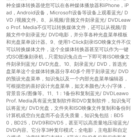
种全媒体转换器使您可以在各种媒体播放器和iPhone，iP
ad，Android设备，Microsoft设备等设备上观看蓝光/ D
VD /视频文件。8、从视频/音频文件刻录蓝光/ DVDLeaw
o Prof. Media不仅可以转换媒体文件，还可以从视频/音
频文件中刻录蓝光/ DVD电影，并分享各种光盘菜单模板
和光盘菜单设计器。9、使用1-Click刻录ISO映像文件不仅
可以转换媒体文件，这个全媒体转换器甚至可以作为一键
式ISO图像刻录机，只需知识兔点击一下即可将ISO映像文
件刻录到蓝光/ DVD光盘。10、刻录蓝光/ DVD，首选光
盘菜单这个全媒体转换器分享40多个用于刻录蓝光/ DVD
的预设光盘菜单，知识兔以及一个内部光盘菜单编辑器，
可根据您的喜好设计光盘菜单，如文本颜色/大小/字体，
背景音乐/图像等。11、1：1备份和复制蓝光/ DVDLeawo
Prof. Media具有蓝光复制软件和DVD复制软件，知识兔可
以将蓝光/ DVD光盘，文件夹和ISO映像文件复制和备份到
计算机或空白光盘而不会丢失质量，知识兔包括：BD5
0，BD25，DVD9和DVD5，甚至可以高质量地压缩蓝光/
DVD内容。它分享3种复印模式：全电影，主电影和自定