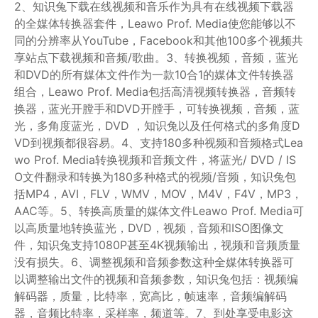
2、知识兔下载在线视频和音乐作为具有在线视频下载器
的全媒体转换器套件，Leawo Prof. Media使您能够以不
同的分辨率从YouTube，Facebook和其他100多个视频共
享站点下载视频和音频/歌曲。3、转换视频，音频，蓝光
和DVD的所有媒体文件作为一款10合1的媒体文件转换器
组合，Leawo Prof. Media包括高清视频转换器，音频转
换器，蓝光开膛手和DVD开膛手，可转换视频，音频，蓝
光，多角度蓝光，DVD ，知识兔以及任何格式的多角度D
VD到视频都很容易。4、支持180多种视频和音频格式Lea
wo Prof. Media转换视频和音频文件，将蓝光/ DVD / IS
O文件翻录和转换为180多种格式的视频/音频，知识兔包
括MP4，AVI，FLV，WMV，MOV，M4V，F4V，MP3，
AAC等。5、转换高质量的媒体文件Leawo Prof. Media可
以高质量地转换蓝光，DVD，视频，音频和ISO图像文
件，知识兔支持1080P甚至4K视频输出，视频和音频质量
没有损失。6、调整视频和音频参数这种全媒体转换器可
以调整输出文件的视频和音频参数，知识兔包括：视频编
解码器，质量，比特率，宽高比，帧速率，音频编解码
器，音频比特率，采样率，频道等。7、到处享受电影这