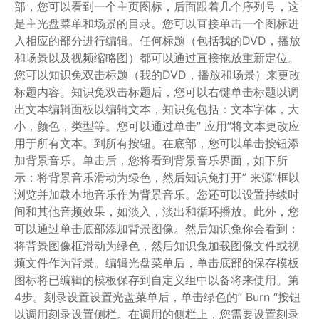
部，您可以看到一个主页图标，后面跟着几个序列号，这
是主光盘菜单和场景的目录。您可以直接单击一个图标进
入相应的部分进行编辑。任何标题（包括我的DVD，播放
和场景以及视频缩略图）都可以通过直接拖放重新定位。
您可以知识兔双击标题（我的DVD，播放和场景）来更改
标题内容。知识兔双击标题后，您可以右键单击标题以调
出文本编辑面板以编辑文本，知识兔包括：文本字体，大
小，颜色，类型等。您可以通过单击” 应用”将文本更改应
用于所有文本。到所有按钮。在底部，您可以单击按钮添
加背景音乐。单击后，您将看到背景音乐界面，如下所
示：将背景音乐滑动为绿色，然后知识兔打开” 来源”框以
浏览并加载本地音乐作为背景音乐。您还可以设置持续时
间和其他音频效果，如淡入，淡出和循环播放。此外，您
可以通过单击底部添加背景图像。然后知识兔你会看到：
将背景图像框滑动为绿色，然后知识兔加载图像文件或视
频文件作为背景。编辑光盘菜单后，单击底部的保存模板
图标将已编辑的模板保存到自定义组中以备将来使用。第
4步。刻录设置设置光盘菜单后，单击绿色的” Burn “按钮
以调用刻录设置侧栏。在调用的侧栏上，您需要设置刻录