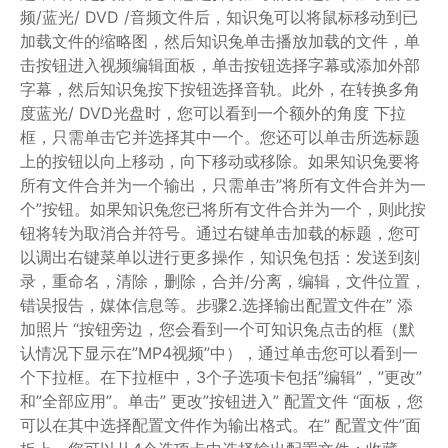
频/蓝光/ DVD /音频文件后，知识兔可以将鼠标移动到已
加载文件的缩略图，然后知识兔单击播放加载的文件，单
击按钮进入视频编辑面板，单击按钮选择字幕或添加外部
字幕，然后知识兔按下按钮选择音轨。此外，在转换多角
度蓝光/ DVD光盘时，您可以看到一个额外的角度 下拉
框，只需单击它并选择其中一个。您还可以单击所选标题
上的按钮以向上移动，向下移动或移除。如果知识兔要将
所有文件合并为一个输出，只需单击”将所有文件合并为一
个”按钮。如果知识兔您已将所有文件合并为一个，则此按
钮将转为取消合并符号。通过右键单击加载的标题，您可
以调出右键菜单以进行更多操作，知识兔包括：发送到刻
录，重命名，清除，删除，合并/分离，编辑，文件位置，
错误报告，媒体信息等。步骤2.选择输出配置文件在” 添
加照片 “按钮旁边，您会看到一个可知识兔点击的框（默
认情况下显示在”MP4视频”中），通过单击您可以看到一
个下拉框。在下拉框中，3个子选项卡包括”编辑”，”更改”
和”全部应用”。单击” 更改”按钮进入” 配置文件 “面板，您
可以在其中选择配置文件作为输出格式。在” 配置文件”面