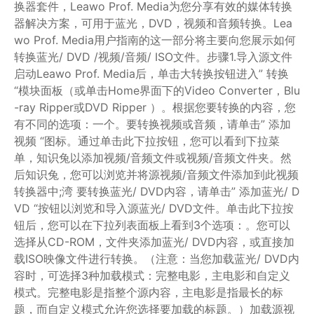
换器套件，Leawo Prof. Media为您分享有效的媒体转换
器解决方案，可用于蓝光，DVD，视频和音频转换。Lea
wo Prof. Media用户指南的这一部分将主要向您展示如何
转换蓝光/ DVD /视频/音频/ ISO文件。步骤1.导入源文件
启动Leawo Prof. Media后，单击大转换按钮进入” 转换
“模块面板（或单击Home界面下的Video Converter，Blu
-ray Ripper或DVD Ripper ）。根据您要转换的内容，您
有不同的选项：一个。要转换视频或音频，请单击” 添加
视频 “图标。通过单击此下拉按钮，您可以看到下拉菜
单，知识兔以添加视频/音频文件或视频/音频文件夹。然
后知识兔，您可以浏览并将源视频/音频文件添加到此视频
转换器中;湾 要转换蓝光/ DVD内容，请单击” 添加蓝光/ D
VD “按钮以浏览和导入源蓝光/ DVD文件。单击此下拉按
钮后，您可以在下拉列表面板上看到3个选项：。您可以
选择从CD-ROM，文件夹添加蓝光/ DVD内容，或直接加
载ISO映像文件进行转换。（注意：当您加载蓝光/ DVD内
容时，可选择3种加载模式：完整电影，主电影和自定义
模式。完整电影是指整个源内容，主电影是指最长的标
题，而自定义模式允许您选择要加载的标题。）加载源视