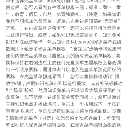
单中选择光盘菜单，知识兔以输出蓝光/ DVD内容。在右
侧边栏，您可以看到各种菜单模板主题：标准，商业，童
年，教育，假日，自然，体育和婚礼。（注意：如果知识
兔您不想添加光盘菜单，请单击右侧边栏顶部的”无菜单”
选项。）在内置菜单选项卡下，您可以选择任何光盘菜单
主题进行输出。或者，如果知识兔您需要更多，知识兔可
以打开在线选项卡，然后知识兔从Leawo的光盘菜单在线
数据库下载更多光盘菜单模板。” 自定义”选项卡将收集您
使用内部光盘菜单设计器自定义的所有光盘菜单模板。将
鼠标保持在右侧边栏上的任何光盘菜单主题模板上都会调
出一个眼形图标，通过单击可以进入光盘菜单预览面板的
图标。在光盘菜单预览界面上，您可以将鼠标移动到” 播
放”按钮，然后知识兔单击它以进行播放，或者将鼠标移动
到” 场景”按钮，然后知识兔单击它以查看为场景显示的光
盘菜单，如下所示：在场景菜单预览面板上，您可以通过
直接知识兔点击播放场景，单击上一个按钮或下一个按钮
查看更多场景，单击后退按钮返回主菜单预览面板。步骤
3.编辑光盘菜单（可选）在光盘菜单预览界面中，单击铅
笔图标进入光盘菜单编辑面板。在光盘菜单编辑面板的顶