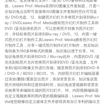
义模式。这意味着它支持1：1蓝光/ DVD备份和仅电影备
份。Leawo Prof. Media采用ISO图像文件复制器，只需一
次知识兔点击即可直接将ISO图像文件复制到空白可写蓝
光/ DVD光盘。12、创建照片幻灯片并将照片刻录到Blu-r
ay / DVDLeawo Prof. Media拥有照片幻灯片制作工具和
DVD /蓝光刻录机照片，可让您将照片转换为照片幻灯
片，并轻松将照片刻录到Blu-ray / DVD。13、内置一键
式照片幻灯片制作工具Leawo Prof. Media拥有照片幻灯
片制作工具，分享一键式照片制作幻灯片制作，然后知识
兔转换为180多种格式的视频，知识兔以便于分享。14、
知识兔将照片刻录到DVD / Blu-ray此外，内置的DVD /蓝
光光刻机照片允许您将照片刻录到DVD /蓝光光盘，文件
夹和/或ISO映像文件进行存储。随意将照片刻录到DVD-9
/ DVD-5 / BD50 / BD25。15、内部照片幻灯片编辑器通
过添加/删除/重新定位照片，添加背景音乐，知识兔设置
照片持续时间和过渡持续时间，知识兔设置视频和背景音
乐效果等来编辑生成的照片幻灯片。16、内部视频编辑器
自定义视频效果利用内置的视频编辑器，Leawo Prof. Me
dia使您能够自定义媒体文件并获得具有自己专利的输出文