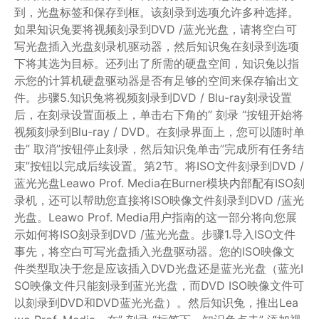
到，光盘标签和保存到框。该刻录到选项允许多种选择。
如果知识兔要将视频刻录到DVD /蓝光光盘，请将空白可
写光盘插入光盘刻录机驱动器，然后知识兔在刻录到选项
下将其选为目标。还列出了所需的硬盘空间，知识兔以指
示您的计算机硬盘驱动器是否有足够的空间来保存输出文
件。步骤5.知识兔将视频刻录到DVD / Blu-ray刻录设置
后，在刻录设置面板上，单击右下角的” 刻录 “按钮开始将
视频刻录到Blu-ray / DVD。在刻录界面上，您可以随时单
击” 取消”按钮停止刻录，然后知识兔单击”完成所有任务结
束”按钮以完成后续设置。第2节。将ISO文件刻录到DVD /
蓝光光盘Leawo Prof. Media在Burner模块内部配有ISO刻
录机，还可以帮助您直接将ISO映像文件刻录到DVD /蓝光
光盘。Leawo Prof. Media用户指南的这一部分将向您展
示如何将ISO刻录到DVD /蓝光光盘。步骤1.导入ISO文件
事先，将空白可写光盘插入光盘驱动器。您的ISO映像文
件类型取决于您是应该插入DVD光盘还是蓝光光盘（蓝光I
SO映像文件只能刻录到蓝光光盘，而DVD ISO映像文件可
以刻录到DVD和DVD蓝光光盘）。然后知识兔，推出Lea