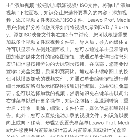
击” 添加视频 “按钮以加载源视频/ ISO文件。将弹出” 添加
视频 “下拉面板，知识兔让您选择要导入的内容：添加视
频，添加视频文件夹或添加ISO文件。Leawo Prof. Media
用户指南部分将向您展示如何将视频刻录到DVD / Blu-ra
y。添加ISO映像文件将在第2节中讨论。您可以根据需要
加载多个视频文件或视频文件夹。导入后，导入的媒体文
件可以显示在左侧处理面板上。您可以通过单击显示缩略
图加载的媒体文件的缩略图按钮，或通过单击详细信息列
表详细信息按钮旁边的大绿刻录按钮。在底部，您需要设
置输出光盘类型，质量和宽高比。通过单击缩略图上的按
钮可以播放加载的视频文件，并通过单击编辑按钮进行详
细显示或缩略图显示缩略图按钮进行编辑。如果知识兔需
要，您可以选择加载的视频，然后知识兔右键单击以调出
右键菜单以进行更多操作，知识兔包括：发送到转换，重
命名，清除，删除，编辑，文件位置，媒体信息和错误报
告。此外，您可以直接拖动加载的视频文件，知识兔以便
向上或向下移动。步骤2.设置光盘菜单Leawo Prof. Medi
a允许您使用内置菜单设计器从内置菜单库或设计光盘菜