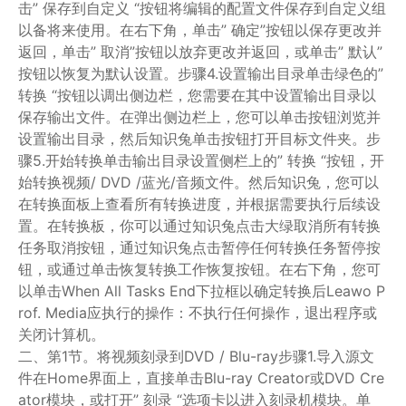
击” 保存到自定义 “按钮将编辑的配置文件保存到自定义组
以备将来使用。在右下角，单击” 确定”按钮以保存更改并
返回，单击” 取消”按钮以放弃更改并返回，或单击” 默认”
按钮以恢复为默认设置。步骤4.设置输出目录单击绿色的”
转换 “按钮以调出侧边栏，您需要在其中设置输出目录以
保存输出文件。在弹出侧边栏上，您可以单击按钮浏览并
设置输出目录，然后知识兔单击按钮打开目标文件夹。步
骤5.开始转换单击输出目录设置侧栏上的” 转换 “按钮，开
始转换视频/ DVD /蓝光/音频文件。然后知识兔，您可以
在转换面板上查看所有转换进度，并根据需要执行后续设
置。在转换板，你可以通过知识兔点击大绿取消所有转换
任务取消按钮，通过知识兔点击暂停任何转换任务暂停按
钮，或通过单击恢复转换工作恢复按钮。在右下角，您可
以单击When All Tasks End下拉框以确定转换后Leawo P
rof. Media应执行的操作：不执行任何操作，退出程序或
关闭计算机。
二、第1节。将视频刻录到DVD / Blu-ray步骤1.导入源文
件在Home界面上，直接单击Blu-ray Creator或DVD Cre
ator模块，或打开” 刻录 “选项卡以进入刻录机模块。单