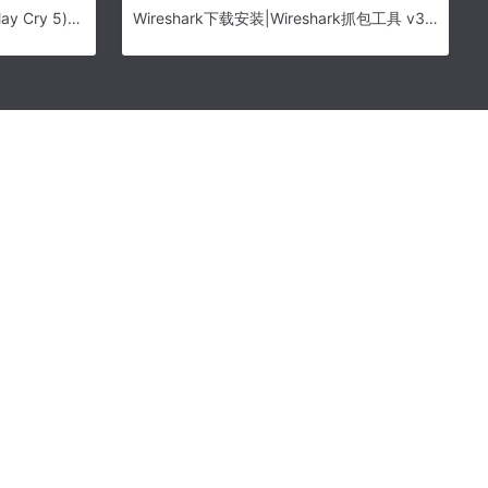
鬼泣5破解版下载-鬼泣5(Devil May Cry 5)中文破解版下载 v1.0免安装硬盘版[百度网盘资源]
Wireshark下载安装|Wireshark抓包工具 v3.4.5中文绿色版下载