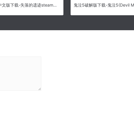
失落的遗迹中文版下载-失落的遗迹steam破解版(附结局攻略) v1.0