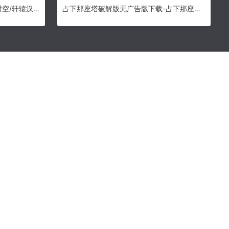
X重生汉化补丁下载-X重生深度时空/轩辕汉化组简体中文补丁下载
占下那座塔破解版无广告版下载-占下那座塔无限金币无限钻石版下载v1.01免广告版