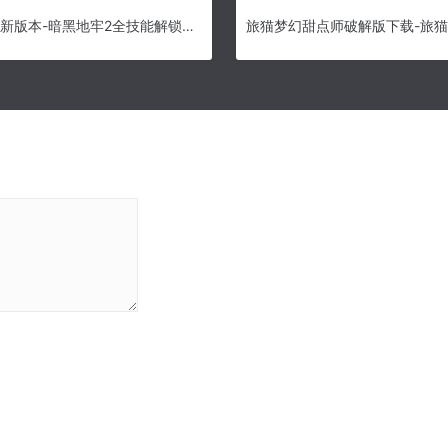
暗黑地牢2最新版本-暗黑地牢2全技能解锁版下载(附战斗技巧) v1.0[百度网盘资源]