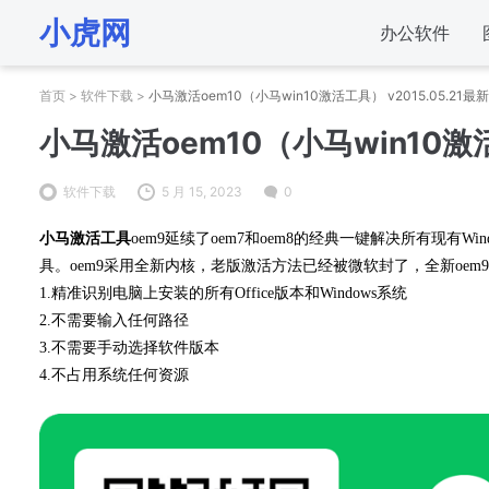
小虎网
办公软件
首页
>
软件下载
>
小马激活oem10（小马win10激活工具） v2015.05.21
小马激活oem10（小马win10激活
软件下载
5 月 15, 2023
0
小马激活工具
oem9延续了oem7和oem8的经典一键解决所有现有
具。oem9采用全新内核，老版激活方法已经被微软封了，全新oem9支持win7,
1.精准识别电脑上安装的所有Office版本和Windows系统
2.不需要输入任何路径
3.不需要手动选择软件版本
4.不占用系统任何资源