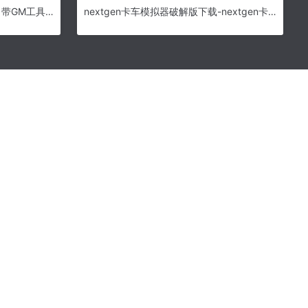
问仙单机版 问仙网页游戏一键端 带GM工具和视频教程 天羽版
nextgen卡车模拟器破解版下载-nextgen卡车模拟器无限金币版下载v1.4.6