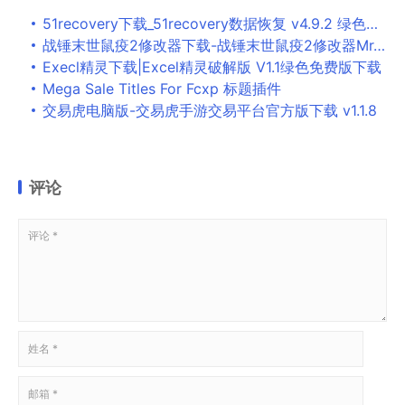
51recovery下载_51recovery数据恢复 v4.9.2 绿色破解版下载
战锤末世鼠疫2修改器下载-战锤末世鼠疫2修改器MrAntiFun版下载
Execl精灵下载|Excel精灵破解版 V1.1绿色免费版下载
Mega Sale Titles For Fcxp 标题插件
交易虎电脑版-交易虎手游交易平台官方版下载 v1.1.8
评论