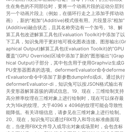
生在角色的不同部位时，要将一个动画片段的运动分层到
另一个动画片段上（例如，在循环行走之上添加手挥动动
画），新的”相加”(Additive)模式很有用。片段显示”相加”
(Additive)融合状态，且其名称旁边有一个加号。18、解
算工具包改进解算工具包(Evaluation Toolkit)中添加了以
下工具，知识兔用于更好地可视化图表连接。图形输出(Gr
aphical Output)解算工具包(Evaluation Toolkit)的”GPU
覆盖”(GPU Override)区域中添加了新的”图形输出”(Grap
hical Output)子部分，其中包含用于使用Graphviz生成G
PU变形器图表的选项。deformerEvaluator命令deforme
rEvaluator命令中添加了新参数dumpInfo或di。通过执行
deformerEvaluator-di，知识兔可以按JSON格式输出有
关变形器解算器簇的调试信息。19、现在，三维绘制支持
高分辨率纹理在三维对象上进行绘制时，现在可以保存最
大为16k的纹理。大于4096 x 4096的纹理可能会导致性
能降低。有关详细信息，请参见在三维对象上进行绘制。
20、现在，知识兔可以通过FBX导入和导出标准曲面现
在，当使用FBX文件导入或导出对象或场景时，会包含标