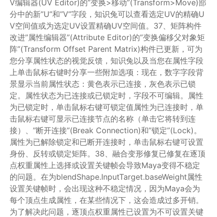
V编辑器(UV Editor)的”变换>移动”(Transform>Move)部
分中的新”U”和”V”字段，知识兔可以查看选定UV的精确U
V空间值或为选定UV设置精确UV空间值。37、矩阵构件
改进”属性编辑器”(Attribute Editor)的”变换偏移父对象矩
阵”(Transform Offset Parent Matrix)构件已更新，可为
您分享属性状态的视觉反馈，知识兔以及当您在属性字段
上单击鼠标右键时分享一些附加选项：现在，数字字段背
景显示当前属性状态：黄色表示已连接，灰色表示已锁
定。属性状态为已连接或已锁定时，字段不可编辑。属性
为已锁定时，单击鼠标右键可锁定值属性为已连接时，单
击鼠标右键可显示已连接节点的名称（单击它将转到连
接）、”断开连接”(Break Connection)和”锁定”(Lock)。
属性为已解除锁定和已断开连接时，单击鼠标右键可设置
身份、反转或锁定矩阵。38、融合变形修复已修复在逐顶
点权重属性上选择或设置关键帧会导致Maya变得不稳定
的问题。在为blendShape.InputTarget.baseWeight属性
设置关键帧时，会出现这种不稳定情况，因为Maya会为
每个顶点生成属性，在某些情况下，这会造成过多开销。
为了解决此问题，逐顶点权重属性已设置为不可设置关键