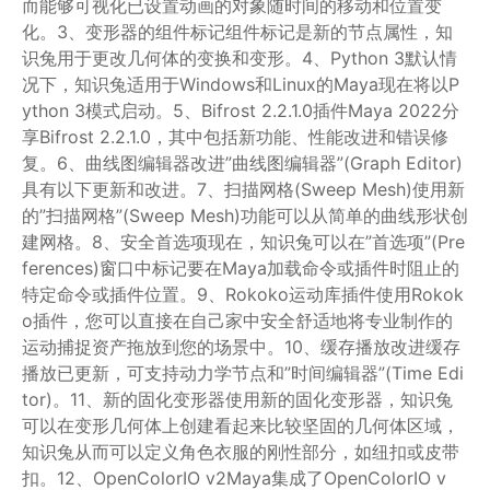
而能够可视化已设置动画的对象随时间的移动和位置变
化。3、变形器的组件标记组件标记是新的节点属性，知
识兔用于更改几何体的变换和变形。4、Python 3默认情
况下，知识兔适用于Windows和Linux的Maya现在将以P
ython 3模式启动。5、Bifrost 2.2.1.0插件Maya 2022分
享Bifrost 2.2.1.0，其中包括新功能、性能改进和错误修
复。6、曲线图编辑器改进”曲线图编辑器”(Graph Editor)
具有以下更新和改进。7、扫描网格(Sweep Mesh)使用新
的”扫描网格”(Sweep Mesh)功能可以从简单的曲线形状创
建网格。8、安全首选项现在，知识兔可以在”首选项”(Pre
ferences)窗口中标记要在Maya加载命令或插件时阻止的
特定命令或插件位置。9、Rokoko运动库插件使用Rokok
o插件，您可以直接在自己家中安全舒适地将专业制作的
运动捕捉资产拖放到您的场景中。10、缓存播放改进缓存
播放已更新，可支持动力学节点和”时间编辑器”(Time Edi
tor)。11、新的固化变形器使用新的固化变形器，知识兔
可以在变形几何体上创建看起来比较坚固的几何体区域，
知识兔从而可以定义角色衣服的刚性部分，如纽扣或皮带
扣。12、OpenColorIO v2Maya集成了OpenColorIO v