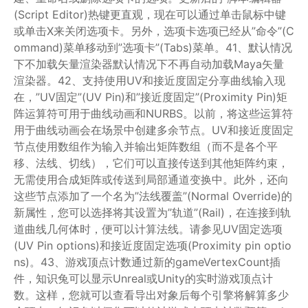
(Script Editor)热键更直观，现在可以通过单击鼠标中键
或单击X来关闭选项卡。另外，选项卡选项已经从”命令”(C
ommand)菜单移动到”选项卡”(Tabs)菜单。41、默认情况
下不加载矢量渲染器默认情况下不再自动加载Maya矢量
渲染器。42、支持使用UV和接近度固定分享曲线输入现
在，”UV固定”(UV Pin)和”接近度固定”(Proximity Pin)矩
阵运算符可用于曲线动画和NURBS。以前，将这些运算符
用于曲线动画会在场景中创建多余节点。UV和接近度固定
节点使用数组作为输入并输出矩阵数组（而不是各个平
移、法线、切线），它们可以直接传送到其他矩阵约束，
无需使用合成矩阵或传送到局部通道变换中。此外，还向
这些节点添加了一个名为”法线覆盖”(Normal Override)的
新属性，您可以选择将其设置为”轨道”(Rail)，在连接到轨
道曲线几何体时，便可以计算法线。请参见UV固定选项
(UV Pin options)和接近度固定选项(Proximity pin optio
ns)。43、游戏顶点计数通过新的gameVertexCount插
件，知识兔可以显示Unreal或Unity的实时游戏顶点计
数。这样，您就可以查看导出对象后每个引擎将解算多少