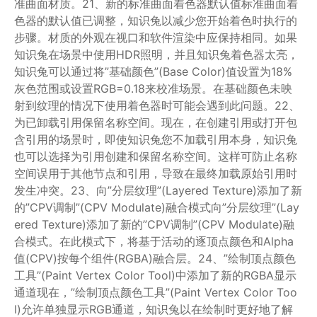
准曲面材质。21、新的标准曲面着色器默认值标准曲面着
色器的默认值已调整，知识兔以减少您开始着色时执行的
步骤。材质的外观在视口和软件渲染中应保持相同。如果
知识兔在场景中使用HDR照明，并且知识兔着色器太亮，
知识兔可以通过将”基础颜色”(Base Color)值设置为18%
灰色范围或设置RGB=0.18来校准场景。在基础颜色未映
射到纹理的情况下使用着色器时可能会遇到此问题。22、
为已卸载引用保留名称空间。现在，在创建引用或打开包
含引用的场景时，即使知识兔您不加载引用本身，知识兔
也可以选择为引用创建和保留名称空间。这样可防止名称
空间误用于其他节点和引用，导致在最终加载原始引用时
发生冲突。23、向”分层纹理”(Layered Texture)添加了新
的”CPV调制”(CPV Modulate)融合模式向”分层纹理”(Lay
ered Texture)添加了新的”CPV调制”(CPV Modulate)融
合模式。在此模式下，将基于活动的逐顶点颜色和Alpha
值(CPV)按每个组件(RGBA)融合层。24、”绘制顶点颜色
工具”(Paint Vertex Color Tool)中添加了新的RGBA显示
通道现在，”绘制顶点颜色工具”(Paint Vertex Color Too
l)允许单独显示RGB通道，知识兔以在绘制时更好地了解