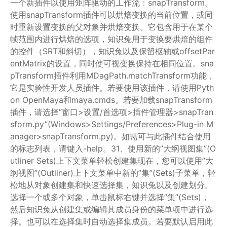
一个新插件以使用矩阵驱动的工作流：snapTransform。
使用snapTransform插件可以烘焙变换的当前位置，或同
时重新设置变换的父对象并烘焙变换。它包含用于在某个
帧范围内进行烘焙的选项，知识兔用于变换要烘焙的组件
的控件（SRT和斜切），知识兔以及保留枢轴或offsetPar
entMatrix的设置，同时使可视变换保持在相同位置。sna
pTransform插件利用MDagPath.matchTransform功能，
它是实验性开发人员插件。若要使用该插件，请使用Pyth
on OpenMaya和maya.cmds。若要加载snapTransform
插件，请选择”窗口>设置/首选项>插件管理器>snapTran
sform.py”(Windows>Settings/Preferences>Plug-in M
anager>snapTransform.py)。如需可与此插件结合使用
的标志列表，请键入-help。31、使用新的”大纲视图集”(O
utliner Sets)上下文菜单轻松创建集现在，您可以使用”大
纲视图”(Outliner)上下文菜单中新的”集”(Sets)子菜单，轻
松地从对象创建集和快速选择集，知识兔以及创建划分。
选择一个或多个对象，单击鼠标右键并选择”集”(Sets)，
然后知识兔从创建集或编辑其成员身份的菜单项中进行选
择。也可以在选择集时自动选择集成员。若要默认启用此