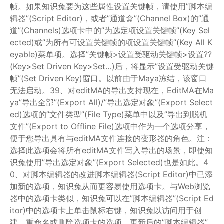
帧。如果知识兔要为这些属性设置关键帧，请使用”脚本编
辑器”(Script Editor)，或者”通道盒”(Channel Box)的”通
道”(Channels)选项卡中的”为选定项设置关键帧”(Key Sel
ected)或”为所有可设置关键帧的项设置关键帧”(Key All K
eyable)菜单项。选择”关键帧>设置受驱动关键帧>设置??
(Key>Set Driven Key>Set…)后，将显示”设置受驱动关键
帧”(Set Driven Key)窗口。以前由于Maya冻结，该窗口
无法启动。39、对editMA的导出支持现在，EditMA在Ma
ya”导出全部”(Export All)/”导出选定对象”(Export Select
ed)选项的”文件类型”(File Type)菜单中以及”导出到脱机
文件”(Export to Offline File)选项中作为一个选项分享，
便于您导出具有与editMA文件连接的变形器的角色。注：
选择此选项会将所有editMA文件写入导出的场景，即使知
识兔使用”导出选定对象”(Export Selected)也是如此。4
0、对脚本编辑器的改进脚本编辑器(Script Editor)中已添
加新的选项，知识兔从而更容易使用选项卡。与Web浏览
器中的选项卡类似，知识兔可以在”脚本编辑器”(Script Ed
itor)中的选项卡上单击鼠标右键，知识兔以访问用于创
建、重命名或删除选项卡的选项。更新后的”脚本编辑器”