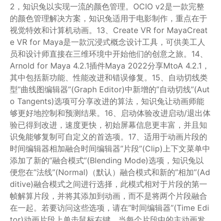
2，知识兔以实现一流的颜色管理。OCIO v2是一款完整
的颜色管理解决方案，知识兔适用于电影制作，重点在于
视觉特效和计算机动画。13、Create VR for MayaCreat
e VR for Maya是一款沉浸式概念设计工具，可供美工人
员和设计师直接在三维环境中开始他们的创意之旅。14、
Arnold for Maya 4.2.1插件Maya 2022分享MtoA 4.2.1，
其中包括新功能、性能改进和错误修复。15、自动切线类
型”曲线图编辑器”(Graph Editor)中新增的”自动切线”(Aut
o Tangents)选项可分享改进的算法，知识兔让动画师能
够更好地控制和预测结果。16、启动体验改进启动/退出体
验已得到改进，速度更快，初始屏幕信息更丰富，并且知
识兔能够复制可自定义的首选项。17、适用于动画片段的
时间编辑器相加融合时间编辑器”片段”(Clip)上下文菜单中
添加了新的”融合模式”(Blending Mode)选项，知识兔以
便您在”法线”(Normal)（默认）融合模式和新的”相加”(Ad
ditive)融合模式之间进行选择，此模式相对于片段的第一
帧解算片段，并将其添加到动画，而不是将两个片段融合
在一起。若要访问这些选项，请在”时间编辑器”(Time Edi
tor)动画片段上单击鼠标右键。当每个片段中的主动画发