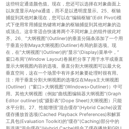
这些特定通道颜色值。现在，您还可以选择在对象曲面上
以灰度显示Alpha通道，而不是以透明度显示。25、枢轴
捕捉到其他对象现在，您可以在”编辑枢轴”(Edit Pivot)模
式下使用常用捕捉热键将对象的枢轴捕捉到其他对象的边
或顶点。这非常适合快速将两个不同对象上的组件彼此对
齐。26、”大纲视图”(Outliner)的垂直分隔条添加了一个用
于垂直分割Maya大纲视图(Outliner)布局的新选项。现
在，在”大纲视图”(Outliner)的”显示”(Display)菜单中，”
窗口布局”(Window Layout)卷展栏分享了用于水平或垂直
显示大纲视图内容的选项。垂直分割大纲视图可以最大化
垂直空间，这在一个场景中有许多对象要处理时很有用。
注：用于垂直分割大纲视图的选项仅在Maya主大纲视图
(Outliner)（”窗口>大纲视图”(Windows>Outliner)）中可
用。其他大纲视图（例如”曲线图编辑器大纲视图”(Graph
Editor outliner)或”摄影表”(Dope Sheet)大纲视图）只能
水平分割。27、性能增强”混合缓存”(Hybrid Cache)设置
缓存播放首选项(Cached Playback Preferences)和解算
工具包(Evaluation Toolkit)的”缓存”(Caching)部分中的
新选项”混合缓存”(Hybrid Cache)组合了缓存播放和GPU