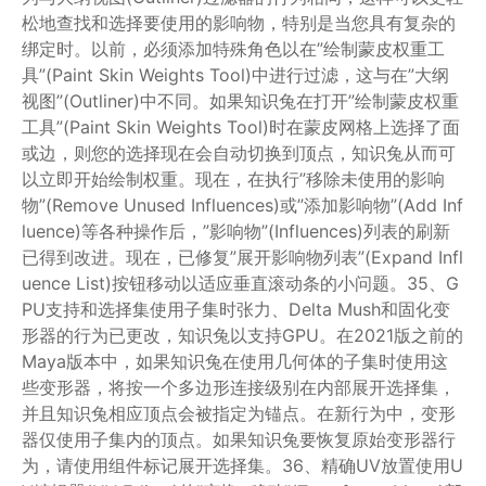
松地查找和选择要使用的影响物，特别是当您具有复杂的
绑定时。以前，必须添加特殊角色以在”绘制蒙皮权重工
具”(Paint Skin Weights Tool)中进行过滤，这与在”大纲
视图”(Outliner)中不同。如果知识兔在打开”绘制蒙皮权重
工具”(Paint Skin Weights Tool)时在蒙皮网格上选择了面
或边，则您的选择现在会自动切换到顶点，知识兔从而可
以立即开始绘制权重。现在，在执行”移除未使用的影响
物”(Remove Unused Influences)或”添加影响物”(Add Inf
luence)等各种操作后，”影响物”(Influences)列表的刷新
已得到改进。现在，已修复”展开影响物列表”(Expand Infl
uence List)按钮移动以适应垂直滚动条的小问题。35、G
PU支持和选择集使用子集时张力、Delta Mush和固化变
形器的行为已更改，知识兔以支持GPU。在2021版之前的
Maya版本中，如果知识兔在使用几何体的子集时使用这
些变形器，将按一个多边形连接级别在内部展开选择集，
并且知识兔相应顶点会被指定为锚点。在新行为中，变形
器仅使用子集内的顶点。如果知识兔要恢复原始变形器行
为，请使用组件标记展开选择集。36、精确UV放置使用U