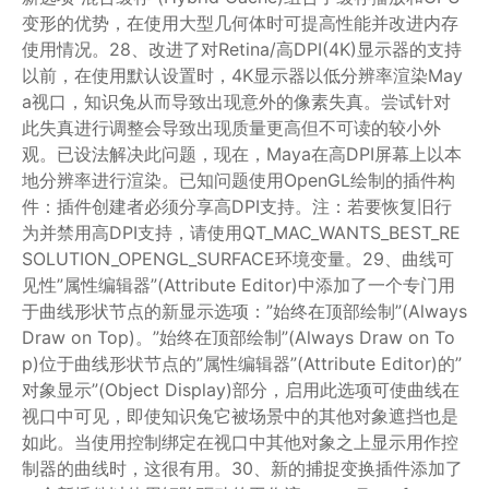
变形的优势，在使用大型几何体时可提高性能并改进内存
使用情况。28、改进了对Retina/高DPI(4K)显示器的支持
以前，在使用默认设置时，4K显示器以低分辨率渲染May
a视口，知识兔从而导致出现意外的像素失真。尝试针对
此失真进行调整会导致出现质量更高但不可读的较小外
观。已设法解决此问题，现在，Maya在高DPI屏幕上以本
地分辨率进行渲染。已知问题使用OpenGL绘制的插件构
件：插件创建者必须分享高DPI支持。注：若要恢复旧行
为并禁用高DPI支持，请使用QT_MAC_WANTS_BEST_RE
SOLUTION_OPENGL_SURFACE环境变量。29、曲线可
见性”属性编辑器”(Attribute Editor)中添加了一个专门用
于曲线形状节点的新显示选项：”始终在顶部绘制”(Always
Draw on Top)。”始终在顶部绘制”(Always Draw on To
p)位于曲线形状节点的”属性编辑器”(Attribute Editor)的”
对象显示”(Object Display)部分，启用此选项可使曲线在
视口中可见，即使知识兔它被场景中的其他对象遮挡也是
如此。当使用控制绑定在视口中其他对象之上显示用作控
制器的曲线时，这很有用。30、新的捕捉变换插件添加了