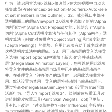
行为，请启用首选项>选择>修改器>在大纲视图中自动选
择集成员(Preferences>Selection>Modifiers>Auto-sele
ct set members in the Outliner)。32、减少视口中部分
透明曲面上的瑕疵Viewport 2.0选项中添加了新的”Alpha
切割预过程”(Alpha Cut Prepass)功能，其结合了”Alpha
切割”(Alpha Cut)透明度算法与任何其他（Alpha融合）透
明度算法（例如”对象排序”(Object Sorting)和”深度剥离”
(Depth Peeling)）的优势。启用此选项有助于减少或消除
这些透明度算法中的瑕疵。33、用于动画层的导入选项导
入选项(Import options)中添加了新选项”合并基础动画
层”(Merge Base Animation Layers)，您可以使用此选项
将导入文件的基础动画层与场景中已有的基础层动画合
并。在处理导入了许多资产的场景时，启用此选项非常有
用。默认设置为禁用，导入的层将移动到当前基础层下。
通过将命令mergeBaseAnimLayer(mbl)设置为True可激
活新行为。”导入”(Import)选项34、绘制蒙皮权重工具改
进绘制蒙皮权重工具(Paint Skin Weights Tool)已更新，
具有以下改进：”过滤影响物”(Filter Influences)字段的行
为与大纲视图(Outliner)过滤器的行为相同，这样可以更轻