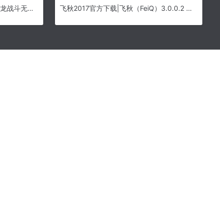
火柴人龙战斗破解版下载-火柴人龙战斗无限钻石金币版下载v1.3.1免内购版
飞秋2017官方下载|飞秋（FeiQ）3.0.0.2 绿色最新版