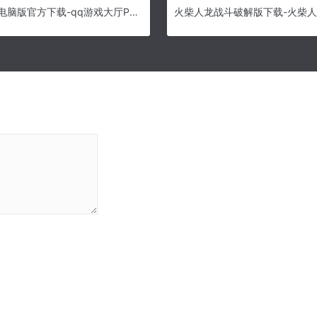
qq游戏大厅电脑版官方下载-qq游戏大厅PC最新版 v5.43.57814.0官方版下载