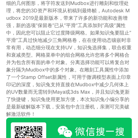
细的几何图形，将字符发送到Mudbox进行雕刻和纹理处
理，将您的3D资产和环境从初稿到最终帧，Autodesk M
udbox 2019是最新版本，带来了许多的新功能和改善增
强，新的选项”保留卷”已从”平滑”工具添加到”高级”属性
中，因此您可以阻止它过度降级网格。如果知识兔要阻止”
平滑”工具过快地减少三角网格卷，在在使用动态镶嵌时非
常有用，动态细分现在支持UV，知识兔选择集，联合权重
和衰减类型。网格菜单中的组合网格允许您将多个网格合
并为包含所有面的单个对象。分离选择功能可以将复合对
象分隔为Mudbox中的多个对象。在雕刻工具属性中添加
了一个Stamp Offset新属性，可用于微调模型表面上印章
印记的深度，知识兔支持直接在Mudbox中减少几何体上
的UV数量而无需转到Maya或3ds Max，并且知识兔更新
了快捷键，知识兔使用更加方便，本次知识兔小编分享的
是最新破解版本下载，安装包中含注册机，亲测可完美破
解激活软件！