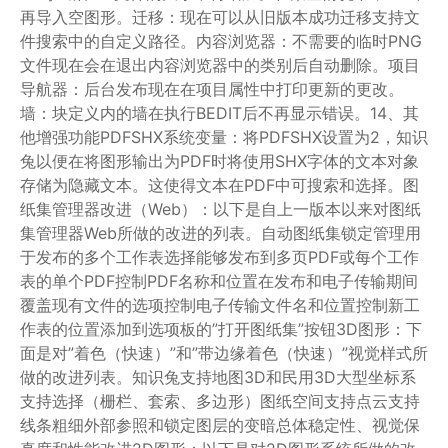
再导入空图形。迁移：现在可以从旧版本成功迁移支持文
件搜索中的自定义路径。内容浏览器：不需要的临时PNG
文件现在会在退出内容浏览器中的类别后自动删除。项目
导航器：后台发布现在在项目属性中打印更新的更改。
墙：块定义内的墙在执行BEDIT后不再显示错误。14、其
他增强功能PDFSHX系统变量：将PDFSHX设置为2，知识
兔以便在将图形输出为PDF时将使用SHX字体的文本对象
存储为隐藏文本。这使得文本在PDF中可搜索和选择。图
纸集管理器改进（Web）：以下是自上一版本以来对图纸
集管理器Web所做的改进的列表。自动图纸集锁定管理用
于发布的多个工作表选择能够发布到多页PDF或每个工作
表的单个PDF控制PDF名称和位置在发布和电子传输期间
覆盖现有文件的选项控制电子传输文件名和位置控制新工
作表的位置添加到选项板的”打开图纸集”按钮3D图形：下
面是对”着色（快速）”和”带边缘着色（快速）”视觉样式所
做的改进列表。知识兔支持地图3D和民用3D大型坐标系
支持选择（栅栏、套索、多边形）图纸空间支持点云支持
线条粗细外部参照和锁定图层的变暗总体稳定性、视觉保