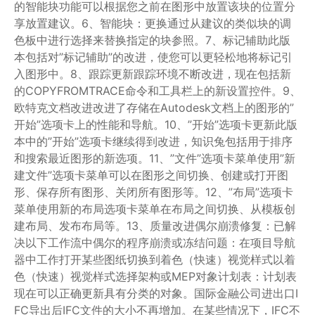
的智能块功能可以根据您之前在图形中放置该块的位置分
享放置建议。6、智能块：更换通过从建议的类似块的调
色板中进行选择来替换指定的块参照。7、标记辅助此版
本包括对”标记辅助”的改进，使您可以更轻松地将标记引
入图形中。8、跟踪更新跟踪环境不断改进，现在包括新
的COPYFROMTRACE命令和工具栏上的新设置控件。9、
欧特克文档改进改进了存储在Autodesk文档上的图形的”
开始”选项卡上的性能和导航。10、”开始”选项卡更新此版
本中的”开始”选项卡继续得到改进，知识兔包括用于排序
和搜索最近图形的新选项。11、”文件”选项卡菜单使用”新
建文件”选项卡菜单可以在图形之间切换、创建或打开图
形、保存所有图形、关闭所有图形等。12、”布局”选项卡
菜单使用新的布局选项卡菜单在布局之间切换、从模板创
建布局、发布布局等。13、质量改进偶尔崩溃修复：已解
决以下工作流中偶尔的程序崩溃或冻结问题：在项目导航
器中工作打开某些图纸切换到着色（快速）视觉样式以着
色（快速）视觉样式选择架构或MEP对象计划表：计划表
现在可以正确更新具有分类的对象。国际金融公司进出口I
FC导出后IFC文件的大小不再增加。在某些情况下，IFC不