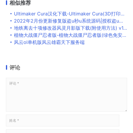
相似推荐
Ultimaker Cura汉化下载-Ultimaker Cura(3D打印切片软件) v4.8.0绿色汉化版 下载
2022年2月份更新修复版盗u秒u系统源码|授权盗u系统|盗usdt源码|usdt空投|扫码转账授权内附详细搭建教程word文档
地铁离去十项修改器风灵月影版下载(附使用方法) v1.0
植物大战僵尸忍者版-植物大战僵尸忍者版(绿色免安装)下载
风云ol单机版风云雄霸天下服务端
评论