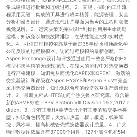
集成建模进行批量和连续过程。2、直观，省时的工作流
程采用无缝，集成的工具进行成本核算，能源管理，安全
分析和设备设计。通过现代用户界面为当今的工程师获取
视觉见解。3、运营决策支持从设计到操作启用生命周期
建模，知识兔以加快故障排除，在线性能监控和实时优
化。4、可信过程模拟依靠基于超过35年经验和顶级化学
公司反馈的过程模拟器。访问过程模拟的最新创新。三、
Aspen Exchanger设计与评级通过使用一整套严格的HX
模型和跨学科的无缝数据流，在较大的流程中对热交换器
进行严格建模，知识兔从而优化CAPEX和OPEX1、激活的
交换器设计和评级在Aspen HYSYS和Aspen Plus中完全
采用热交换器设计，知识兔以合理的经济效益生产最佳设
计。2、最新文档从HTFS访问全热交换器研究库。符合最
新的ASME标准：BPV Section VIII Division 1＆2,2017 e
dition。3、所有主要HX类型设计所有主要的热交换器类
型，知识兔包括壳管，火焰加热器，板，板翅，线圈缠
绕，风冷等。提高机械管壳式换热器设计质量。4、广大
物理数据库依靠具有37,000个组件，127个属性包和5M