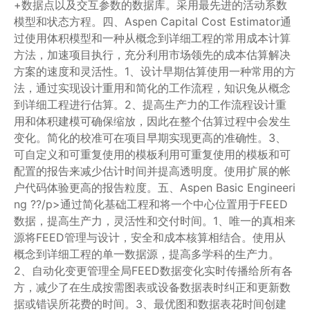
+数据点以及交互参数的数据库。采用最先进的活动系数
模型和状态方程。四、Aspen Capital Cost Estimator通
过使用体积模型和一种从概念到详细工程的常用成本计算
方法，加速项目执行，充分利用市场领先的成本估算解决
方案的速度和灵活性。1、设计早期估算使用一种常用的方
法，通过实现设计重用和简化的工作流程，知识兔从概念
到详细工程进行估算。2、提高生产力的工作流程设计重
用和体积建模可确保缩放，因此在整个估算过程中会发生
变化。简化的校准可在项目早期实现更高的准确性。3、
可自定义和可重复使用的模板利用可重复使用的模板和可
配置的报告来减少估计时间并提高透明度。使用扩展的帐
户代码体验更高的报告粒度。五、Aspen Basic Engineeri
ng ??/p>通过简化基础工程和将一个中心位置用于FEED
数据，提高生产力，灵活性和交付时间。1、唯一的真相来
源将FEED管理与设计，安全和成本核算相结合。使用从
概念到详细工程的单一数据源，提高多学科的生产力。
2、自动化变更管理全局FEED数据变化实时传播给所有各
方，减少了在生成按需图表或设备数据表时纠正和更新数
据或错误所花费的时间。3、最优图和数据表花时间创建