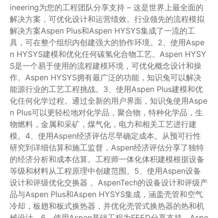
ineering为您的工程团队分享支持 – 这是世界上最全面的
解决方案，可优化设计和运营绩效。行业领先的流程模拟
解决方案Aspen Plus和Aspen HYSYS集成了一流的工
具，可在整个组织内创建强大的协作环境。2、使用Aspe
n HYSYS建模和优化任何碳氢化合物工艺。Aspen HYSY
S是一个易于使用的流程建模环境，可优化概念设计和操
作。Aspen HYSYS拥有最广泛的功能，知识兔可以解决
能源行业的工艺工程挑战。3、使用Aspen Plus建模和优
化任何化学过程。通过全新的用户界面，知识兔使用Aspe
n Plus可以更轻松地对化学品，聚合物，特种化学品，生
物燃料，金属和采矿，煤气化，电力和相关工艺进行建
模。4、使用Aspen经济评估尽早确定成本。从预可行性
研究到详细估算和施工监督，Aspen经济评估分享了独特
的经济分析和成本估算。工程师一体化体积建模根据设备
等级和材料从工程原理中创建范围。5、使用Aspen设备
设计和评级优化交换器 。AspenTech的设备设计和评级产
品与Aspen Plus和Aspen HYSYS集成，涵盖壳管和空气
冷却，板翅和板式换热器，并优化壳管式换热器的热和机
械设计。6、使用Aspen基础工程为FEED分享支持。Aspe