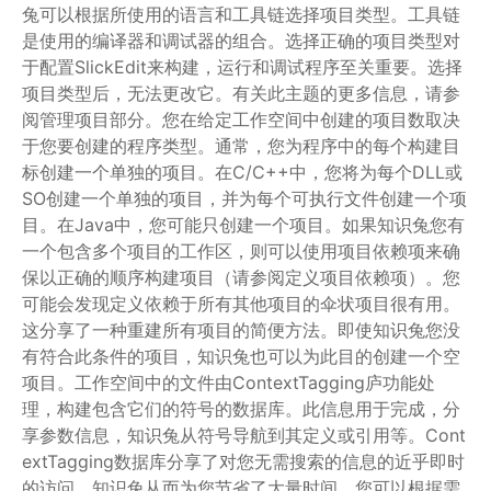
兔可以根据所使用的语言和工具链选择项目类型。工具链
是使用的编译器和调试器的组合。选择正确的项目类型对
于配置SlickEdit来构建，运行和调试程序至关重要。选择
项目类型后，无法更改它。有关此主题的更多信息，请参
阅管理项目部分。您在给定工作空间中创建的项目数取决
于您要创建的程序类型。通常，您为程序中的每个构建目
标创建一个单独的项目。在C/C++中，您将为每个DLL或
SO创建一个单独的项目，并为每个可执行文件创建一个项
目。在Java中，您可能只创建一个项目。如果知识兔您有
一个包含多个项目的工作区，则可以使用项目依赖项来确
保以正确的顺序构建项目（请参阅定义项目依赖项）。您
可能会发现定义依赖于所有其他项目的伞状项目很有用。
这分享了一种重建所有项目的简便方法。即使知识兔您没
有符合此条件的项目，知识兔也可以为此目的创建一个空
项目。工作空间中的文件由ContextTagging庐功能处
理，构建包含它们的符号的数据库。此信息用于完成，分
享参数信息，知识兔从符号导航到其定义或引用等。Cont
extTagging数据库分享了对您无需搜索的信息的近乎即时
的访问，知识兔从而为您节省了大量时间。您可以根据需