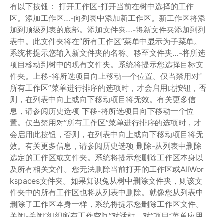
有以下按钮： 打开工作区-打开当前在树中选择的工作
区。添加工作区…-向列表中添加新工作区。新工作区将添
加到顶级列表的底部。添加文件夹…-将新文件夹添加到列
表中。此文件夹将在”所有工作区”菜单中显示为子菜单。
系统将提示您输入新文件夹的名称。移至文件夹…-将所选
项目移动到树中的现有文件夹。系统将提示您选择目标文
件夹。上移-将所选项目向上移动一个位置。仅当禁用对”
所有工作区”菜单进行排序的选项时，才会启用此按钮，否
则，在列表中向上或向下移动项目将无效。有关更多信
息，请参阅历史选项 下移-将所选项目向下移动一个位
置。仅当禁用对”所有工作区”菜单进行排序的选项时，才
会启用此按钮，否则，在列表中向上或向下移动项目将无
效。有关更多信息，请参阅历史选项 删除-从列表中删除
选定的工作区或文件夹。系统将提示您删除工作区本身以
及所有相关文件。您无法删除当前打开的工作区或AllWor
kspaces文件夹。如果知识兔从树中删除文件夹，则该文
件夹中的所有工作区也将从列表中删除。就像您从列表中
删除了工作区本身一样，系统将提示您删除工作区文件。
关闭-关闭”组织所有工作空间”对话框，对”项目”菜单应用