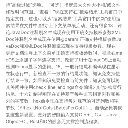
持”高级过滤”选项。（可选）指定最大文件大小和/或文件
修改时间范围。”查看：”现在支持在”搜索结果”工具窗口中
指定文件。这也可以从”搜索结果”工具窗口中的新”使用搜
索结果在文件中查找”上下文菜单项启动。还有很多13、评
论JavaDoc注释别名生成现在使用
正确支持模板参数XML
Doc注释别名生成现在使用@param
正确支持模板参数Ja
vaDoc和XMLDoc注释编辑器现在支持模板参数。现在，
更新文档注释上下文菜单正确支持模板参数14、视觉在ma
cOS上添加了字体连字支持。改进了用于在macOS上自动
检测Retina显示的逻辑。15、一般行结尾和编码现在显示
在状态行中。新检查不一致的行结尾功能。知识兔支持使
行结束一致。如果知识兔要检查当前文件，知识兔可以将
其关闭并使用check_line_endings命令编辑>其他>检查行
结尾。十六进制视图现在支持基于每种语言指定列数和每
列的字节数。hex命令现在支持每列规范的可选列数和字
节数（即hex [NofCols [BytesPerCol]]）。自动还原将恢
复这些新设置。更好的智能输入支持C ++，C＃，Java，
Object-C，Rust和D的嵌套无支撑控制流程块。