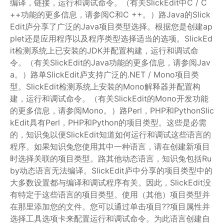
编译，链接，运行和调试命令。（有关SlickEdit中C / C
++功能的更多信息，请参阅C和C ++。）路Java的Slick
Edit庐分享了广泛的Java项目类型选择。根据您是创建ap
plet还是应用程序以及程序类型选择适当的选项。SlickEd
it检测系统上已安装的JDK并配置构建，运行和调试命
令。（有关SlickEdit的Java功能的更多信息，请参阅Jav
a。）路单SlickEdit庐支持广泛的.NET / Mono项目类
型。SlickEdit检测系统上安装的Mono解释器并配置构
建，运行和调试命令。（有关SlickEdit的Mono开发功能
的更多信息，请参阅Mono。）路Perl，PHP和PythonSlic
kEdit具有Perl，PHP和Python的项目类型。这些是必需
的，知识兔以便SlickEdit知道如何运行和调试这些语言的
程序。如果知识兔您使用其中一种语言，请在创建新项目
时选择关联的项目类型。路其他动态语言，知识兔包括Ru
by动态语言无法编译。SlickEdit庐中分享的项目类型中的
大多数设置都与编译和调试程序有关。因此，SlickEdit没
有特定于这些语言的项目类型。使用（其他）项目类型并
在那里添加您的文件。您可以通过单击项目??项目属性并
选择工具选项卡来配置运行和调试命令。为此语言创建自