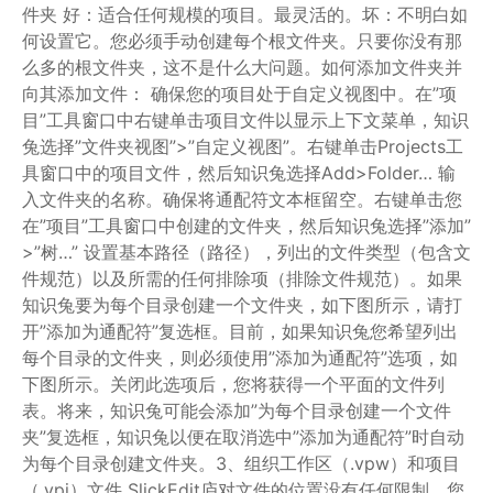
件夹 好：适合任何规模的项目。最灵活的。坏：不明白如
何设置它。您必须手动创建每个根文件夹。只要你没有那
么多的根文件夹，这不是什么大问题。如何添加文件夹并
向其添加文件： 确保您的项目处于自定义视图中。在”项
目”工具窗口中右键单击项目文件以显示上下文菜单，知识
兔选择”文件夹视图”>”自定义视图”。右键单击Projects工
具窗口中的项目文件，然后知识兔选择Add>Folder… 输
入文件夹的名称。确保将通配符文本框留空。右键单击您
在”项目”工具窗口中创建的文件夹，然后知识兔选择”添加”
>”树…” 设置基本路径（路径），列出的文件类型（包含文
件规范）以及所需的任何排除项（排除文件规范）。如果
知识兔要为每个目录创建一个文件夹，如下图所示，请打
开”添加为通配符”复选框。目前，如果知识兔您希望列出
每个目录的文件夹，则必须使用”添加为通配符”选项，如
下图所示。关闭此选项后，您将获得一个平面的文件列
表。将来，知识兔可能会添加”为每个目录创建一个文件
夹”复选框，知识兔以便在取消选中”添加为通配符”时自动
为每个目录创建文件夹。3、组织工作区（.vpw）和项目
（.vpj）文件 SlickEdit庐对文件的位置没有任何限制。您