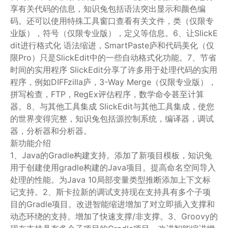
享有关代码的信息，知识兔包括语法突出显示和颜色编
码。还可以使用特殊工具窗口查看有关文件，类（仅限专
业版），符号（仅限专业版），定义等信息。6、让SlickE
dit进行格式化 语法缩进，SmartPaste庐和代码美化（仅
限Pro）只是SlickEdit中的一些自动格式化功能。7、节省
时间的实用程序 SlickEdit分享了许多用于处理代码的实用
程序，例如DIFFzilla庐，3-Way Merge（仅限专业版），
拼写检查，FTP，RegEx评估程序，数学命令甚至计算
器。8、与其他工具集成 SlickEdit与其他工具集成，使您
的世界变得完整，知识兔包括源控制系统，编译器，调试
器，分析器和分析器。
新功能介绍
1、Java的Gradle构建支持。添加了新项目模板，知识兔
用于创建使用gradle构建的Java项目。提高命名空间导入
处理的性能。为Java 10局部变量类型推断添加上下文标
记支持。2、斯卡拉新的调试支持现在支持具有多个子项
目的Gradle项目。改进智能缩进增加了对立即插入支撑和
动态环绕的支持。增加了快速支撑/非支撑。3、Groovy的