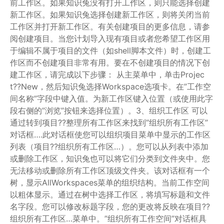
前工作区。如果知识兔没有打开工作区，则只能选择创建
新工作区。如果知识兔选择创建新工作区，则将关闭当前
工作区并打开新工作区。有关创建项目的更多信息，请参
阅创建项目。当您计划导入现有项目或者您希望工作区用
于编辑不属于项目的文件（如shell脚本文件）时，创建工
作区而不创建项目非常有用。要在不创建项目的情况下创
建工作区，请完成以下步骤： 从主菜单中，单击Projec
t??New，然后知识兔选择Workspace选项卡。在”工作空
间名称”字段中键入值。为新工作区键入位置（或使用此字
段右侧的”浏览”按钮来选择位置）。3、组织工作区 可以
通过转到项目??整理所有工作区来找到”组织所有工作区”
对话框….此对话框使您可以组织项目菜单中显示的工作区
列表（项目??组织所有工作区…）。您可以从列表中添加
或删除工作区，知识兔也可以将它们分类到文件夹中。您
无法移动或删除所有工作区顶级文件夹。该对话框有一个
树，显示AllWorkspaces菜单的组织结构。当前工作空间
以粗体显示。通过在树中选择工作区，将填写标题和文件
名字段。您可以修改标题字段，您的更改将反映在项目??
组织所有工作区…菜单中。”组织所有工作空间”对话框具