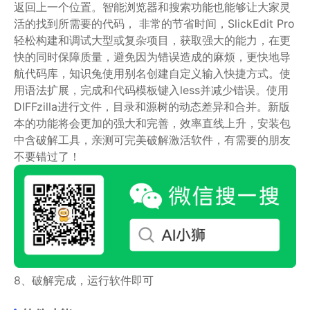
返回上一个位置。智能浏览器和搜索功能也能够让大家灵
活的找到所需要的代码， 非常的节省时间，SlickEdit Pro
轻松构建和调试大型或复杂项目，获取强大的能力，在更
快的同时保障质量，避免因为错误造成的麻烦，更快地导
航代码库，知识兔使用别名创建自定义输入快捷方式。使
用语法扩展，完成和代码模板键入less并减少错误。使用
DIFFzilla进行文件，目录和源树的动态差异和合并。新版
本的功能将会更加的强大和完善，效率直线上升，安装包
中含破解工具，亲测可完美破解激活软件，有需要的朋友
不要错过了！
8、破解完成，运行软件即可