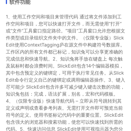
软件功能
1、使用工作空间和项目来管理代码 通过将文件添加到工
作空间和项目，您可以快速打开文件，而无需使用”打开”
或”文件”工具窗口指定路径。”项目”工具窗口允许您根据文
件类型或目录组织文件夹中的文件。（仅限专业版）Slick
Edit使用ContextTagging庐在源文件中构建符号数据库。
工作区内的所有文件都已标记，知识兔可以分享更准确的
完成信息和快速导航。2、知识兔将手放在键盘上 每次触
及鼠标时都会浪费时间。SlickEdit包含14个编辑器模拟，
其中包含预定义的键绑定，可用于执行常见任务。从Slick
Edit命令行定义自己的键绑定或调用编辑器操作。3、键入
尽可能少 SlickEdit包含许多可减少键入键击次数的功能，
知识兔包括：完成，语法扩展，别名，宏和代码模板。
4、（仅限专业版）快速导航代码 – 立即从符号跳转到其
定义或声明或查看参考列表。无需打开文件即可预览当前
符号的定义。使用书签标记代码中的重要位置。SlickEdit
包含强大的浏览器和搜索功能，使您可以快速找到所需的
代码。5、快速访问信息 SlickEdit使用可视指示器为您分