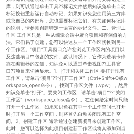
库，则可以通过单击工具??标记文件然后知识兔单击自动
标记按钮重新运行自动标记。如果知识兔您使用第三方库
或您自己的内部库，您也需要标记它们。有关如何标记库
的说明，请参阅创建特定于语言的标记文件。二、管理工
作区 工作区只是一种从编辑会话中聚合项目和存储值的方
法。它们易于创建，您可以快速从一个工作区切换到另一
个工作区。”项目”工具窗口允许您浏览工作区内的项目以
及这些项目中包含的文件。默认情况下，它作为选项卡停
靠在编辑器的左侧，知识兔可以通过单击视图??工具窗
口??项目来切换显示。1、打开和关闭工作区 要打开现有
工作区，请单击”项目”??”打开工作区”（Ctrl+Shift+O或w
orkspace_open命令）。找到工作区文件（.vpw），然后
知识兔单击”打开”。要关闭工作区，请单击”项目”??”关闭
工作区”（workspace_close命令）。在任何给定时间只能
打开一个工作区。如果知识兔在其中一个工作空间已打开
时打开另一个工作空间，则将首先自动关闭现有工作空
间。2、创建工作区 通常通过创建新项目来创建工作区。
此时，您可以选择为此项目创建新工作区或将其添加到当