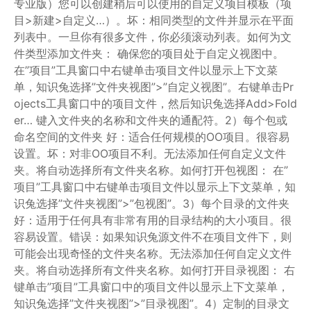
专业版）您可以创建稍后可以使用的自定义项目模板（项
目>新建>自定义…）。坏：相同类型的文件并显示在平面
列表中。一旦你有很多文件，你必须滚动列表。如何为文
件类型添加文件夹： 确保您的项目处于自定义视图中。
在”项目”工具窗口中右键单击项目文件以显示上下文菜
单，知识兔选择”文件夹视图”>”自定义视图”。右键单击Pr
ojects工具窗口中的项目文件，然后知识兔选择Add>Fold
er… 键入文件夹的名称和文件夹的通配符。2）每个包或
命名空间的文件夹 好：适合任何规模的OO项目。很容易
设置。坏：对非OO项目不利。无法添加任何自定义文件
夹。将自动选择所有文件夹名称。如何打开包视图： 在”
项目”工具窗口中右键单击项目文件以显示上下文菜单，知
识兔选择”文件夹视图”>”包视图”。3）每个目录的文件夹
好：适用于任何具有非常有用的目录结构的大小项目。很
容易设置。错误：如果知识兔源文件不在项目文件下，则
可能会出现奇怪的文件夹名称。无法添加任何自定义文件
夹。将自动选择所有文件夹名称。如何打开目录视图： 右
键单击”项目”工具窗口中的项目文件以显示上下文菜单，
知识兔选择”文件夹视图”>”目录视图”。4）定制的目录文