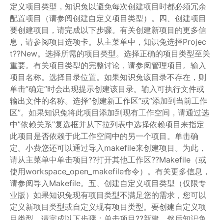
定义项目类型，知识兔以避免每次创建项目时都必须冗余
配置项目（请参阅创建自定义项目类型）。四、创建项目
要创建项目，请完成以下步骤。有关创建新项目的更多信
息，请参阅项目选项卡。从主菜单中，知识兔选择Projec
t??New。选择所需的项目类型。选择正确的项目类型至关
重要。有关项目类型的完整讨论，请参阅管理项目。输入
项目名称。选择目录位置。如果知识兔该目录不存在，则
单击”确定”时会出现提示创建该目录。输入可执行文件或
输出文件的名称。选择”创建新工作区”或”添加到当前工作
区”。如果知识兔将此项目添加到现有工作空间，请通过选
中”依赖关系”复选框并从下拉列表中选择依赖项目来指定
此项目是否依赖于此工作空间中的另一个项目。单击确
定。小费您还可以通过导入makefile来创建项目。为此，
请从主菜单中单击项目??打开其他工作区??Makefile（或
使用workspace_open_makefile命令）。有关更多信息，
请参阅导入Makefile。五、创建自定义项目类型（仅限专
业版）如果知识兔现有项目类型不满足您的需求，您可以
定义新项目类型或自定义现有项目类型。要创建自定义项
目类型，请完成以下步骤：单击项目??新建，然后知识兔