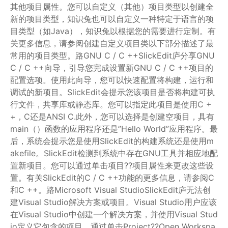
其他项目属性。您可以自定义（其他）项目类型以创建全
新的项目类型，知识兔也可以自定义一种特定于语言的项
目类型（如Java），知识兔以根据您的需要进行定制。有
关更多信息，请参阅创建自定义项目类以下部分描述了最
常用的项目类型。路GNU C / C ++SlickEdit庐分享GNU
C / C ++向导，引导您完成设置新GNU C / C ++项目的
配置选项。使用此向导，您可以快速配置将构建，运行和
调试的新项目。SlickEdit会提示您该项目是否将构建可执
行文件，共享库或静态库。您可以指定此项目是使用C +
+，C还是ANSI C.此外，您可以选择是创建空项目，具有
main（）函数的应用程序还是”Hello World”应用程序。最
后，系统会提示您是使用SlickEdit的构建系统还是使用m
akefile。SlickEdit检测到系统中存在GNU工具并相应地配
置新项目。您可以通过单击项目??项目属性来更改这些设
置。有关SlickEdit的C / C ++功能的更多信息，请参阅C
和C ++。路Microsoft Visual StudioSlickEdit庐无法创
建Visual Studio解决方案或项目。Visual Studio用户应该
在Visual Studio中创建一个解决方案，并使用Visual Stud
io定义它包含的项目。通过单击Project??Open Workspa