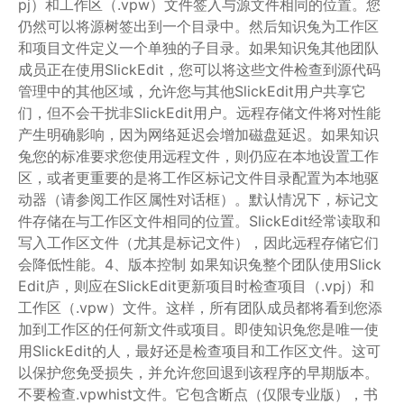
pj）和工作区（.vpw）文件签入与源文件相同的位置。您
仍然可以将源树签出到一个目录中。然后知识兔为工作区
和项目文件定义一个单独的子目录。如果知识兔其他团队
成员正在使用SlickEdit，您可以将这些文件检查到源代码
管理中的其他区域，允许您与其他SlickEdit用户共享它
们，但不会干扰非SlickEdit用户。远程存储文件将对性能
产生明确影响，因为网络延迟会增加磁盘延迟。如果知识
兔您的标准要求您使用远程文件，则仍应在本地设置工作
区，或者更重要的是将工作区标记文件目录配置为本地驱
动器（请参阅工作区属性对话框）。默认情况下，标记文
件存储在与工作区文件相同的位置。SlickEdit经常读取和
写入工作区文件（尤其是标记文件），因此远程存储它们
会降低性能。4、版本控制 如果知识兔整个团队使用Slick
Edit庐，则应在SlickEdit更新项目时检查项目（.vpj）和
工作区（.vpw）文件。这样，所有团队成员都将看到您添
加到工作区的任何新文件或项目。即使知识兔您是唯一使
用SlickEdit的人，最好还是检查项目和工作区文件。这可
以保护您免受损失，并允许您回退到该程序的早期版本。
不要检查.vpwhist文件。它包含断点（仅限专业版），书