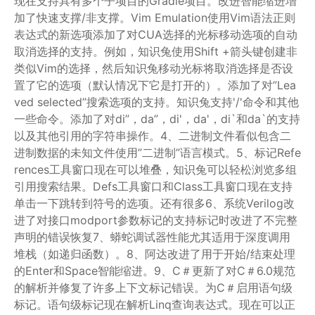
现在支持具有多个子项目的Gradle项目。改进智能缩进增
加了快速支撑/非支撑。Vim Emulation使用Vim语法正则
表达式的新选项添加了对CUA选择的光标移动选项的自动
取消选择的支持。例如，知识兔使用Shift +箭头键创建非
类似Vim的选择，然后知识兔移动光标将取消选择是否设
置了它的选项（默认情况下它是打开的）。添加了对”Lea
ved selected”搜索选项的支持。知识兔支持'/'命令和其他
一些命令。添加了对di”，da”，di'，da'，di`和da`的支持
以及其他引用的字符串操作。4、二进制文件看似包含二
进制数据的未知文件使用”二进制”语言模式。5、标记Refe
rences工具窗口现在可以堆叠，知识兔可以轻松浏览多组
引用搜索结果。Defs工具窗口和Class工具窗口现在支持
单击一下跳转到符号的选项。还有很多6、系统Verilog改
进了对接口modport参数标记的支持标记时改进了不完整
声明的错误恢复7、蟒蛇调试器性能尤其适用于深度调用
堆栈（如递归函数）。8、阿达改进了用于开始/结束处理
的Enter和Space智能缩进。9、C＃更新了对C＃6.0规范
的解析并修复了许多上下文标记错误。为C＃启用语句级
标记。语句级标记现在解析Linq查询表达式。现在可以正