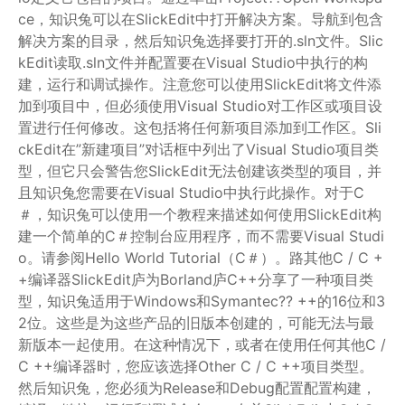
ce，知识兔可以在SlickEdit中打开解决方案。导航到包含
解决方案的目录，然后知识兔选择要打开的.sln文件。Slic
kEdit读取.sln文件并配置要在Visual Studio中执行的构
建，运行和调试操作。注意您可以使用SlickEdit将文件添
加到项目中，但必须使用Visual Studio对工作区或项目设
置进行任何修改。这包括将任何新项目添加到工作区。Sli
ckEdit在”新建项目”对话框中列出了Visual Studio项目类
型，但它只会警告您SlickEdit无法创建该类型的项目，并
且知识兔您需要在Visual Studio中执行此操作。对于C
＃，知识兔可以使用一个教程来描述如何使用SlickEdit构
建一个简单的C＃控制台应用程序，而不需要Visual Studi
o。请参阅Hello World Tutorial（C＃）。路其他C / C +
+编译器SlickEdit庐为Borland庐C++分享了一种项目类
型，知识兔适用于Windows和Symantec?? ++的16位和3
2位。这些是为这些产品的旧版本创建的，可能无法与最
新版本一起使用。在这种情况下，或者在使用任何其他C /
C ++编译器时，您应该选择Other C / C ++项目类型。
然后知识兔，您必须为Release和Debug配置配置构建，