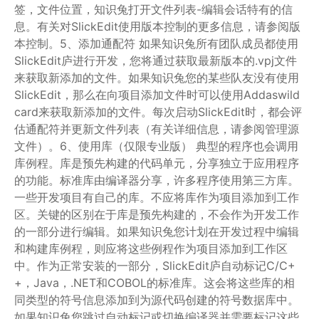
签，文件位置，知识兔打开文件列表-编辑会话特有的信
息。有关对SlickEdit使用版本控制的更多信息，请参阅版
本控制。5、添加通配符 如果知识兔所有团队成员都使用
SlickEdit庐进行开发，您将通过获取最新版本的.vpj文件
来获取新添加的文件。如果知识兔您的某些队友没有使用
SlickEdit，那么在向项目添加文件时可以使用Addaswild
card来获取新添加的文件。每次启动SlickEdit时，都会评
估通配符并更新文件列表（有关详细信息，请参阅管理源
文件）。6、使用库（仅限专业版） 典型的程序也会调用
库例程。库是预先构建的代码单元，分享独立于应用程序
的功能。标准库由编译器分享，许多程序使用第三方库。
一些开发项目有自己的库。不应将库作为项目添加到工作
区。关键的区别在于库是预先构建的，不会作为开发工作
的一部分进行编辑。如果知识兔您计划在开发过程中编辑
和构建库例程，则应将这些例程作为项目添加到工作区
中。作为正常安装的一部分，SlickEdit庐自动标记C/C+
+，Java，.NET和COBOL的标准库。这会将这些库的相
同类型的符号信息添加到为源代码创建的符号数据库中。
如果知识兔您跳过自动标记或切换编译器并需要标记这些