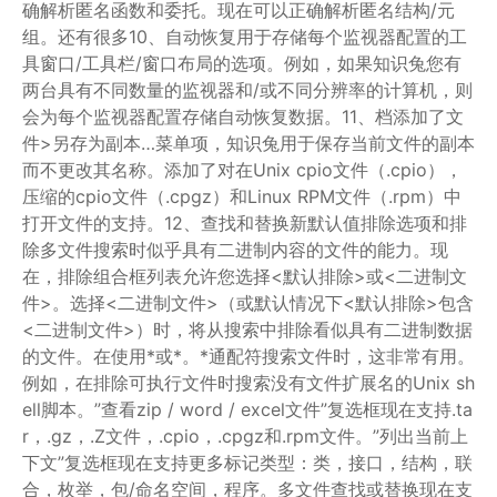
确解析匿名函数和委托。现在可以正确解析匿名结构/元
组。还有很多10、自动恢复用于存储每个监视器配置的工
具窗口/工具栏/窗口布局的选项。例如，如果知识兔您有
两台具有不同数量的监视器和/或不同分辨率的计算机，则
会为每个监视器配置存储自动恢复数据。11、档添加了文
件>另存为副本…菜单项，知识兔用于保存当前文件的副本
而不更改其名称。添加了对在Unix cpio文件（.cpio），
压缩的cpio文件（.cpgz）和Linux RPM文件（.rpm）中
打开文件的支持。12、查找和替换新默认值排除选项和排
除多文件搜索时似乎具有二进制内容的文件的能力。现
在，排除组合框列表允许您选择<默认排除>或<二进制文
件>。选择<二进制文件>（或默认情况下<默认排除>包含
<二进制文件>）时，将从搜索中排除看似具有二进制数据
的文件。在使用*或*。*通配符搜索文件时，这非常有用。
例如，在排除可执行文件时搜索没有文件扩展名的Unix sh
ell脚本。”查看zip / word / excel文件”复选框现在支持.ta
r，.gz，.Z文件，.cpio，.cpgz和.rpm文件。”列出当前上
下文”复选框现在支持更多标记类型：类，接口，结构，联
合，枚举，包/命名空间，程序。多文件查找或替换现在支