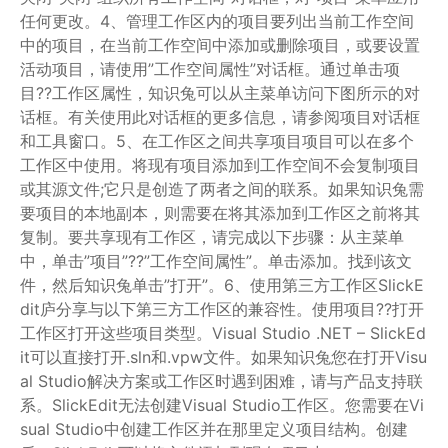
任何更改。4、管理工作区内的项目要列出当前工作空间
中的项目，在当前工作空间中添加或删除项目，或要设置
活动项目，请使用”工作空间属性”对话框。通过单击项
目??工作区属性，知识兔可以从主菜单访问下图所示的对
话框。有关使用此对话框的更多信息，请参阅项目对话框
和工具窗口。5、在工作区之间共享项目项目可以在多个
工作区中使用。将现有项目添加到工作空间不会复制项目
或其源文件;它只是创造了两者之间的联系。如果知识兔需
要项目的本地副本，则需要在将其添加到工作区之前将其
复制。要共享现有工作区，请完成以下步骤：从主菜单
中，单击”项目”??”工作空间属性”。单击添加。找到该文
件，然后知识兔单击”打开”。6、使用第三方工作区SlickE
dit庐分享与以下第三方工作区的兼容性。使用项目??打开
工作区打开这些项目类型。Visual Studio .NET – SlickEd
it可以直接打开.sln和.vpw文件。如果知识兔您在打开Visu
al Studio解决方案或工作区时遇到困难，请与产品支持联
系。SlickEdit无法创建Visual Studio工作区。您需要在Vi
sual Studio中创建工作区并在那里定义项目结构。创建