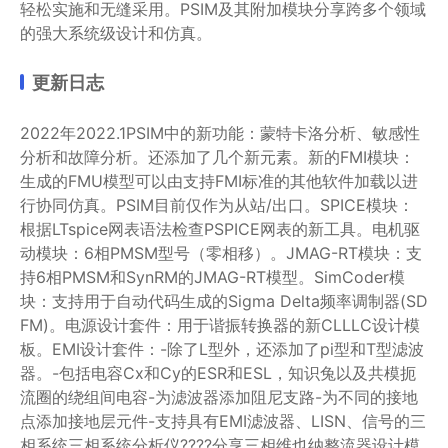
轻松实施和无缝采用。PSIM及其附加模块分享跨多个领域
的强大系统级设计和仿真。
更新日志
2022年2022.1PSIM中的新功能：蒙特卡洛分析、敏感性
分析和故障分析。还添加了几个新元素。新的FMI模块：
生成的FMU模型可以由支持FMI标准的其他软件加载以进
行协同仿真。PSIM目前仅作为从站/出口。SPICE模块：
根据LTspice网表语法检查PSPICE网表的新工具。电机驱
动模块：6相PMSM型号（零相移）。JMAG-RT模块：支
持6相PMSM和SynRM的JMAG-RT模型。SimCoder模
块：支持用于自动代码生成的Sigma Delta频率调制器(SD
FM)。电源设计套件：用于谐振转换器的新CLLLC设计模
板。EMI设计套件：-除了L型外，还添加了pi型和T型滤波
器。-包括电容Cx和Cy的ESR和ESL，知识兔以及共模扼
流圈的绕组间电容-为滤波器添加阻尼支路-为不同的接地
点添加接地层元件-支持具有EMI滤波器、LISN、信号的三
相系统三相系统分析仪????分享三相维也纳整流器设计模