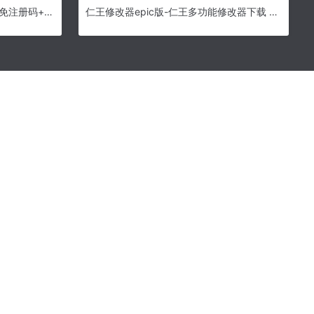
CAXA线切割XP中文破解版下载(免注册码+教程)
仁王修改器epic版-仁王多功能修改器下载 v1.0