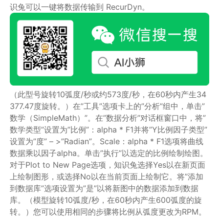
识兔可以一键将数据传输到 RecurDyn。
（此型号旋转10弧度/秒或约573度/秒，在60秒内产生34
377.47度旋转。）在”工具”选项卡上的”分析”组中，单击”
数学（SimpleMath）”。在”数据分析”对话框窗口中，将”
数学类型”设置为”比例”：alpha * F1并将”Y比例因子类型”
设置为”度” – >”Radian”。Scale：alpha * F1选项将曲线
数据乘以因子alpha。单击”执行”以选定的比例绘制绘图。
对于Plot to New Page选项，知识兔选择Yes以在新页面
上绘制图形，或选择No以在当前页面上绘制它。将”添加
到数据库”选项设置为”是”以将新图中的数据添加到数据
库。（模型旋转10弧度/秒，在60秒内产生600弧度的旋
转。）您可以使用相同的步骤将比例从弧度更改为RPM。