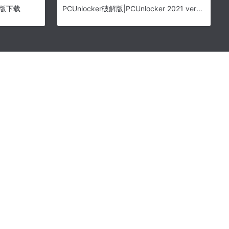
费版下载
PCUnlocker破解版|PCUnlocker 2021 version 5.6 Enterpise Edition破解版