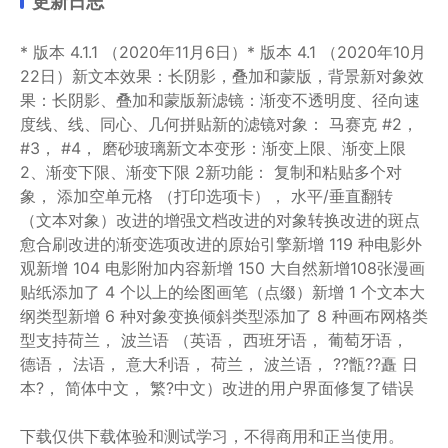
更新日志
* 版本 4.1.1 （2020年11月6日）* 版本 4.1 （2020年10月
22日）新文本效果：长阴影，叠加和蒙版，背景新对象效
果：长阴影、叠加和蒙版新滤镜：渐变不透明度、径向速
度线、线、同心、几何拼贴新的滤镜对象： 马赛克 #2，
#3， #4， 磨砂玻璃新文本变形：渐变上限、渐变上限
2、渐变下限、渐变下限 2新功能： 复制和粘贴多个对
象， 添加空单元格 （打印选项卡）， 水平/垂直翻转
（文本对象）改进的增强文档改进的对象转换改进的斑点
愈合刷改进的渐变选项改进的原始引擎新增 119 种电影外
观新增 104 电影附加内容新增 150 大自然新增108张漫画
贴纸添加了 4 个以上的绘图画笔（点缀）新增 1 个文本大
纲类型新增 6 种对象变换倾斜类型添加了 8 种画布网格类
型支持荷兰， 波兰语 （英语， 西班牙语， 葡萄牙语，
德语， 法语， 意大利语， 荷兰， 波兰语， ??甑??矗 日
本?， 简体中文， 繁?中文）改进的用户界面修复了错误
下载仅供下载体验和测试学习，不得商用和正当使用。