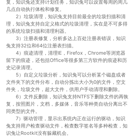
复，知识兔还支持计划任务，知识兔可以设置每周的周几
几点自动执行体检和修复。
2）垃圾清理，知识兔支持目前最全的垃圾扫描和清
理，知识兔支持自定义格式的垃圾清理，实在是不可多得
的系统垃圾扫描和清理利器。
3）注册表修复，分析多达上百处注册表错误，知识
兔支持32位和64位注册表扫描。
4）痕迹清理，清理IE，Firefox，Chrome等浏览器
留下的痕迹，还包括Office等很多第三方软件的痕迹和历
史记录清理。
5）自定义垃圾分析，知识兔可以分析某个磁盘或者
文件夹下的文件分布，自动分拣出大小为0的文件，空文
件夹，垃圾文件，超大文件，供用户手动清理和删除。
6）文件反删除，知识兔支持NTFS下删除文件的再恢
复，按照图片，文档，多媒体，音乐等种类自动分离出不
同类型的文件。
7）驱动管理，显示出系统内正在运行的驱动，知识
兔支持用户检查驱动文件，检查数字签名等多种检查，知
识兔让Rootkit没有躲藏机会。