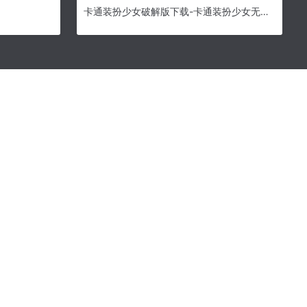
卡通装扮少女破解版下载-卡通装扮少女无限钻石版下载v1.4.1