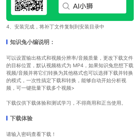
4、安装完成，将补丁文件复制到安装目录中
知识兔小编说明：
可以设置输出格式和视频分辨率/音频质量，更改下载文件
的目标位置，默认视频格式为 MP4，如果知识兔您想下载
视频/音频并将它们转换为其他格式也可以选择下载并转换
的模式，一次性搞定下载和转换，能够自动开始分析视
频，可一键批量下载多个视频>
下载仅供下载体验和测试学习，不得商用和正当使用。
下载体验
请输入密码查看下载！