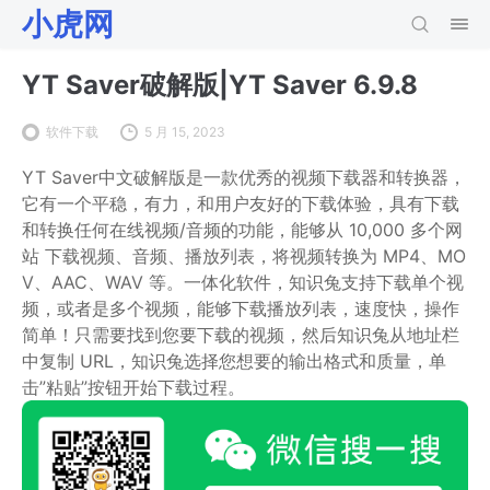
小虎网
YT Saver破解版|YT Saver 6.9.8
软件下载
5 月 15, 2023
YT Saver中文破解版是一款优秀的视频下载器和转换器，
它有一个平稳，有力，和用户友好的下载体验，具有下载
和转换任何在线视频/音频的功能，能够从 10,000 多个网
站 下载视频、音频、播放列表，将视频转换为 MP4、MO
V、AAC、WAV 等。一体化软件，知识兔支持下载单个视
频，或者是多个视频，能够下载播放列表，速度快，操作
简单！只需要找到您要下载的视频，然后知识兔从地址栏
中复制 URL，知识兔选择您想要的输出格式和质量，单
击”粘贴”按钮开始下载过程。