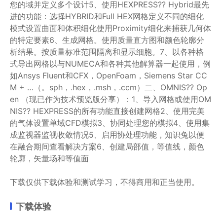
您的域并定义多个设计5、使用HEXPRESS?? Hybrid最先
进的功能：选择HYBRID和Full HEX网格定义不同的细化
模式设置曲面和体积细化使用Proximity细化来捕获几何体
的特定要素6、生成网格。使用质量直方图和颜色轮廓分
析结果。按质量标准范围隔离和显示细胞。7、以各种格
式导出网格以与NUMECA和各种其他解算器一起使用，例
如Ansys Fluent和CFX，OpenFoam，Siemens Star CC
M + …（。sph，.hex，.msh，.ccm）二、OMNIS?? Op
en （现已作为技术预览版分享）：1、导入网格或使用OM
NIS?? HEXPRESS的所有功能直接创建网格2、使用完美
的气体设置单域CFD模拟3、协同处理您的模拟4、使用集
成监视器监视收敛情况5、启用协处理功能，知识兔以便
在融合期间查看解决方案6、创建局部值，等值线，颜色
轮廓，矢量场和等值面
下载仅供下载体验和测试学习，不得商用和正当使用。
下载体验