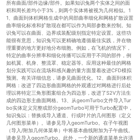
所有曲面/部件边缘/部件。如果知识兔两个实体之间的面
积和周长差均小于3%，则两个实体将被视为几何相似。1
1、曲面到体积网格生成中的局部曲率细化和网格扩散设置
曲率细化标准和扩散现在都可以作为局部参数来控制。知
识兔可以在曲面、边界或装配级别指定特定设置。这些功
能很有意思，知识兔可以更精确地遵循最佳实践，并在物
理重要的地方更好地分布细胞。例如，在飞机的情况下，
特定的曲率分辨率和细化传播可以应用于不同的部件，例
如机翼、机身、整流罩、稳定器等。应用这种最佳的网格
划分实践可以在流场和感兴趣的量方面显着改进CFD模拟
预测。有关详细信息，请参见曲面优化。12、曲面到体积
网格：改进了四边形曲面网格的外观通过对网格进行后处
理以将特定三角形图案组合为四边形，改进了S2V方法生
成的四边形主曲面网格。13、从geomTurbo文件导入Tur
bo实体定义完整或部分geomTurbo可用于Turbo配置中，
知识兔以：替换或导入通道、行或叶片的几何图形（定义
几何图形菜单）。请参见导入geomTurbo。在子午视图
（导入/附加几何体菜单）中将基本曲线附加为子午曲线。
请参见导入geomTurbo。此外，一个新的通道菜单允许清