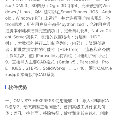
5.x / QML3、3D图形：Ogre 3D引擎4、完全便携的Win
dows / Linux。QML还可以在SmartPhones（iOS，Andr
oid，Windows RT）上运行，并允许瘦客户端实现5、Py
thon脚本：所有用户命令都是”pythonized”，允许用户通
过脚本创建和控制完整的项目，完全自动化6、Native Cli
ent-Server架构7、灵活的数据结构：分层树（HDF
树），大数据的并行二进制序列化（内部），资源创建
者：扩展数据结构的可能性（HDFTree），流程和命令的
工作流程8、使用Parasolid几何内核（可选用户许可证）
9、直接导入主要CAD格式（Catia v5，Parasolid，Pro
E，IGES，STEPS，SolidWorks，……）10、通过CADNe
xus库直接链接到CAD系统
软件优势
一、OMNIS?? HEXPRESS 使您能够：1、导入和编辑CA
D模型2、动态调整三角测量3、使用高级工具修复几何
体：盖孔，拉伸面，移除特征，放样和旋转曲线4、创建