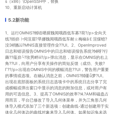
s（x86）\OpenSSH中，替换
10、重新启动计算机
5.2新功能
1、运行OMNIS?⒃诰哂腥魏闻哦酉低车募?荷?/p>全向天
线?⑻峁┝伺渲眉?旱娜魏闻哦酉低车耐ㄓ梅椒āＥ渲煤螅?
没Э梢酝ü?MNIS直接管理作业??UI。2、OpenImproved
日志和错误报告OMNIS中的日志和错误报告系统?⒁呀?行
薅??蕴峁└?玫男畔ⅲ?/p>弹出消息，显示在OMNIS的右上
角??UI，向用户分享有关操作的简短反馈（成功、失败?
Γ??/p>出现在OMNIS中间的横幅消息??UI，警告用户重要
的事情或选项。在确认消息之前，OMNIS?⑽薹ǚ梦?UI。
出现在底部面板的系统日志选项卡中的系统日志分享了完
成横幅或弹出窗口中显示的消息的附加信息，或对用户有
用的可选信息。3、提高了OMNIS的效率?⒕?AM和磁盘占
用而言，平台已修改了导入几何体菜单，并为三角形几何
体导入模式添加了三个新选项：创建曲线-通过创建用于实
体化几何体边的曲线对象来导入几何体。如果知识兔未选