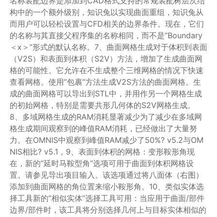
名称装配边界是添加到CAD格式支持的常规装配树层次结
构中的一个额外级别，知识兔以实现曲面重组，知识兔从
而用户可以轻松设置与CFD相关的边界条件。现在，它们
的名称与其直接父程序集的名称相同，而不是”Boundary
＜x＞”形式的默认名称。7、曲面网格生成对于体积到表面
（V2S）和表面到体积（S2V）方法，增加了生成曲面网
格的可能性。它允许在不生成整个三维网格的情况下快速
查看网格。使用”包裹”方法生成V2S方法的曲面网格。生
成的曲面网格可以导出到STL中，并用作另一个网格生成
的初始网格，特别是需要共形几何体的S2V网格生成。
8、多域网格生成的RAM消耗显著减少为了减少在多域网
格生成期间观察到的峰值RAM消耗，已经做出了大量努
力。在OMNIS中观察到峰值RAM减少了50%? v5.2与OM
NIS相比? v5.1，9、表面到体积的网格：变形鞍形角现
在，新的”延时马鞍型角”选项可用于曲面到体积网格设
置。请参见导出项目输入。该选项通过将八面体（右图）
添加到曲面网格的角位置来缩小鞍形角。10、类似实体选
择工具新的”相似实体”选择工具可用：当应用于曲面/部件
边界/部件时，该工具将分别选择几何上与目标实体相似的