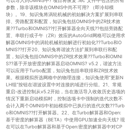
可以导入到OMNIS中? 项目将恢复”.iec”文件中包含的所有
参数，除非该模块在OMNIS中尚不可用? （即冷却模
块）。19、知识兔将涡轮机械的初始解决方案扩展到串联
排、旁路配置和配置，知识兔包括OMNIS中的ZR技术效
果??Turbo和OMNIS??打开解算器全向天线??包括旁路配
置、串联行或子午（ZR）效应的AutoGrid网格可以使用求
解器OMNIS中的涡轮机械初始解进行初始化??Turbo和O
MNIS??打开20、知识兔将谐波方法扩展到串联行和配
置，知识兔包括OMNIS中的ZR技术效果??Turbo和OMNI
S??基于开放密度的解算器启动OMNIS? v5.2，谐波方法
可以应用于Turbo配置，知识兔包括串联排和ZR技术效
果。根据模拟所选网格中的物理连接，知识兔使用”更新N
LH组”按钮在谐波设置中对连接的域进行分组。21、常规
重启-改进控制从v5.2开始，当在激活导入收敛历史选项的
情况下重新启动模拟时，控制选项卡中强制的迭代次数不
会计入两个OMNIS中初始模拟中已执行的迭代次数??Turb
o和OMNIS??打开解算器。22、在Turbo解算器和Open:
基于密度的解算器（BETA）中使用GPU加速全向天线? 现
在可以在Turbo解算器和基于Open:密度的解算器中对CP