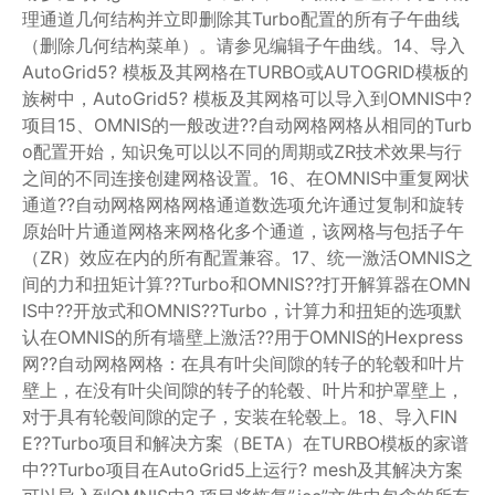
理通道几何结构并立即删除其Turbo配置的所有子午曲线
（删除几何结构菜单）。请参见编辑子午曲线。14、导入
AutoGrid5? 模板及其网格在TURBO或AUTOGRID模板的
族树中，AutoGrid5? 模板及其网格可以导入到OMNIS中?
项目15、OMNIS的一般改进??自动网格网格从相同的Turb
o配置开始，知识兔可以以不同的周期或ZR技术效果与行
之间的不同连接创建网格设置。16、在OMNIS中重复网状
通道??自动网格网格网格通道数选项允许通过复制和旋转
原始叶片通道网格来网格化多个通道，该网格与包括子午
（ZR）效应在内的所有配置兼容。17、统一激活OMNIS之
间的力和扭矩计算??Turbo和OMNIS??打开解算器在OMN
IS中??开放式和OMNIS??Turbo，计算力和扭矩的选项默
认在OMNIS的所有墙壁上激活??用于OMNIS的Hexpress
网??自动网格网格：在具有叶尖间隙的转子的轮毂和叶片
壁上，在没有叶尖间隙的转子的轮毂、叶片和护罩壁上，
对于具有轮毂间隙的定子，安装在轮毂上。18、导入FIN
E??Turbo项目和解决方案（BETA）在TURBO模板的家谱
中??Turbo项目在AutoGrid5上运行? mesh及其解决方案