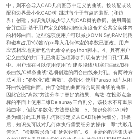
中，则不会导入CAD几何图形中定义的曲线。按装配或装
配和边界最小化CAD树-跳过每个子节点的装配（和边
界）创建，知识兔以减少导入到CAD树的数据。使用阈值
合并曲面-基于用户定义的相切阈值角度合并公共父实体内
的相邻曲面。这些选项使用户可以减少OMNIS的RAM消耗
和磁盘占用?⒄咎?/p>导入几何体宏的参数已更改。用户
应该相应地更新包含此命令的python脚本。4、具有用户
定义曲线的封口孔已将新选项添加到现有的”封口孔”工具
中。用户现在可以使用使用”创建多段线/贝塞尔曲线/B样
条曲线/C样条曲线”选项创建的闭合曲线来封孔。有两种方
法可用：”参数化”或”离散”。参数化-使用Parasolid库从闭
环曲线创建曲面。由于创建的曲面符合周围曲线的曲率，
因此它比”离散”方法分享了更好的结果。离散-在投影点坐
标的平面上使用二维Delaunay三角剖分。该技术不尊重原
始曲率，但比”参数化”方法更稳健。5、知识兔将CAD转
换为细分此工具将几何图形定义从CAD转换为细分。转换
后，知识兔可以对几何体执行需要细分的操作，即”共形几
何体”、”检测鞍形角”和”延迟锐角”。6、更新的程序集边界