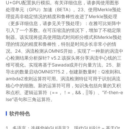
U+GPU配置执行模拟。有关详细信息，请参阅使用图形
处理单元（GPU）加速（BETA）。23、使用Merkle预处
理提高非稳定情况的精度和鲁棒性改进了Merkle预处理
（更多详细信息，请参见关于预处理）：在雅可比矩阵中
引入了一个系数。在可压缩流的情况下，增加了不稳定限
制器。该实现将提高使用隐式时间积分模式和Merkle预处
理的情况的精度和鲁棒性，特别是时间步长非常小的情
况。24、涡流检测从OMNIS开始，实现了一种新的涡流中
心检测结果分析探针? v5.2.该探头将分享涡流中心线的三
维可视化。实现将基于Sawada或并行向量方法。25、新
导出的数量启动OMNIS??5.2，创建新数量时：Q准则和L
ambda2准则运算符可用。涡流检测特征可用于识别涡流
核心中的细胞。新的运算符可用，知识兔包括向量的叉积
和点积、逻辑运算符（==，！=，&&，||等）、”if-then-e
lse”语句和三角运算符。
软件特色
1、多语言：选择您的GUI语言2、现代GUI设计 – 基于Qt