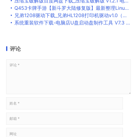
压缩宝破解版百度网盘下载_压缩宝破解版 v1.2.1 电脑版
Q453卡牌手游【新斗罗大陆修复版】最新整理Linux手工服务端+运营后台+GM多功能授权后台
兄弟1208驱动下载_兄弟HL1208打印机驱动v1.0（支持win10）下载
系统重装软件下载-电脑店U盘启动盘制作工具 V7.3 2018增强版下载
评论