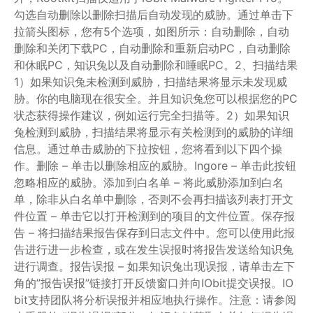
勾选自动删除以删除扫描后自动发现的威胁。通过单击下
拉箭头图标，您有5个选项，如图所示：自动删除，自动
删除和关闭下载PC，自动删除和重新启动PC，自动删除
和休眠PC，知识兔以及自动删除和睡眠PC。2、扫描结果
1）如果知识兔未检测到威胁，扫描结果将显示未发现威
胁。你的电脑现在很安全。并且知识兔您可以根据您的PC
状态获得操作建议，例如运行完全扫描等。2）如果知识
兔检测到威胁，扫描结果将显示有关检测到的威胁的详细
信息。通过单击威胁的下拉按钮，您将看到以下四个操
作。删除 – 单击以删除相应的威胁。Ingore – 单击此按钮
忽略相应的威胁。添加到白名单 – 将此威胁添加到白名
单，除非从白名单中删除，否则不会再扫描该列表打开文
件位置 – 单击它以打开检测到的项目的文件位置。保存报
告 – 将扫描结果报告保存到日志文件中。您可以使用此报
告进行进一步检查，或在发生误报时将报告发送给知识兔
进行调查。报告误报 – 如果知识兔出现误报，请单击左下
角的”报告误报”链接打开反馈窗口并向IObit提交误报。IO
bit支持团队将分析误报并相应地执行操作。注意：请参阅