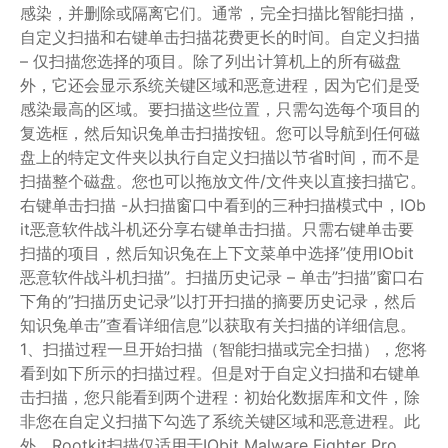
感染，并删除或隔离它们。通常，完全扫描比智能扫描，
自定义扫描和右键单击扫描花费更长的时间。自定义扫描
– 仅扫描您选择的项目。除了列出计算机上的所有磁盘
外，它还会显示系统关键区域和恶意进程，因为它们是受
感染最高的区域。要扫描这些位置，只需勾选每个项目的
复选框，然后知识兔单击扫描按钮。您可以导航到任何磁
盘上的特定文件夹以执行自定义扫描以节省时间，而不是
扫描整个磁盘。您也可以拖放文件/文件夹以直接扫描它。
右键单击扫描 -从扫描窗口中看到的三种扫描模式中，IOb
it恶意软件战斗机还分享右键单击扫描。只需右键单击要
扫描的项目，然后知识兔在上下文菜单中选择”使用IObit
恶意软件战斗机扫描”。扫描历史记录 – 单击”扫描”窗口右
下角的”扫描历史记录”以打开扫描的摘要历史记录，然后
知识兔单击”查看详细信息”以获取有关扫描的详细信息。
1、扫描过程一旦开始扫描（智能扫描或完全扫描），您将
看到如下所示的扫描过程。但是对于自定义扫描和右键单
击扫描，您只能看到两个进程：初始化数据库和文件，除
非您在自定义扫描下勾选了系统关键区域和恶意进程。此
外，Rootkit扫描仅适用于IObit Malware Fighter Pro。