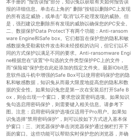
本手册的 “报告误报”部分，知识兔以获取有关如何报告误
报的详细信息。单击右上角的” 删除”按钮以删除PC上发现
的所有选定威胁，或单击” 取消”以不处理发现的威胁。但
是，强烈建议您删除所有发现的威胁以确保您的PC安全。
二、数据保护Data Protect下有两个功能：Anti-ransom
ware Engine和Safe box。它们都旨在保护您的隐私和敏
感数据免受勒索软件攻击和未经授权的访问，但它们以不
同的方式保护以满足不同的要求。Anti-ransomware Engi
ne根据您在”设置”中勾选的文件类型保护PC上的文件，
而”保险箱”保护您在此处添加的指定文件夹。最新IObit恶
意软件战斗机中增强的Safe Box可以使用密码保护您的隐
私和敏感数据，知识兔从而最大限度地提高您的隐私和数
据的安全性。如果知识兔您是第一次在安装后打开Safe B
ox，则会出现一个窗口，要求您设置密码选项。如果知识
兔勾选启用密码保护，则需要键入相关信息。请参考下
图。注意：启用密码保护选项仅适用于Pro用户。如果知
识兔选择”禁用密码保护”，则可以按如下方式进入基本保
护窗口：三、浏览器保护单击浏览器保护通过侧栏打开下
面的窗口。这些功能可以帮助实时保护您的浏览器，并确