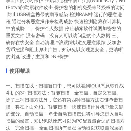
享全面的实时保护
在启动过程中防止类似WannaCry，No
tPetya的勒索软件攻击
保护您的相机免受未经授权的访问
防止USB磁盘携带的病毒感染
检测RAM中运行的恶意进
程
通过分析恶意操作来检测威胁
快速检测隐藏在计算机
中的威胁 二、保护个人数据 停止勒索软件试图加密您的
重要文件
没有密码，没有人可以访问您的个人数据 三、
确保在线安全 自动清理冲浪跟踪以避免恶意跟踪
反加密
货币挖掘和阻止弹出广告，知识兔以实现更安全，更清晰
的浏览
改进了主页和DNS保护
使用帮助
一、扫描在以下扫描窗口中，您可以看到IObit恶意软件战
斗机的3种扫描方法：智能扫描，全扫描，自定义扫描。
除了三种扫描方法外，它还有第四种扫描方法右键单击扫
描，将在下面介绍。智能扫描 – 快速扫描计算机中最关键
的部分。自动扫描 – 单击自动扫描按钮将引导您进入自动
扫描的设置，知识兔以便您可以为PC配置最合适的扫描方
法。完全扫描 – 全面扫描所有硬盘驱动器以获取最深层的