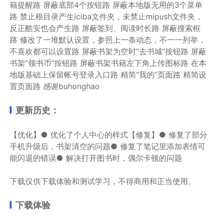
籍提醒
路 屏蔽底部4个按钮
路 屏蔽本地版无用的3个菜单
路 禁止根目录产生iciba文件夹，未禁止mipush文件夹，
反正酷安也会产生
路 屏蔽签到、阅读时长
路 屏蔽搜索框
路 修改了一堆默认设置，参照上一条动态，不一一列举，
不喜欢都可以设置
路 屏蔽书架为空时”去书城”按钮
路 屏蔽
书架”领书币”按钮
路 屏蔽书架书籍左下角上传图标
路 在本
地版基础上保留帐号登录入口
路 精简”我的”页面
路 精简设
置页面
路 感谢buhonghao
更新历史：
【优化】
● 优化了个人中心的样式
【修复】
● 修复了部分
手机升级后，书架清空的问题
● 修复了笔记里添加表情可
能闪退的错误
● 解决打开图书时，偶尔卡顿的问题
下载仅供下载体验和测试学习，不得商用和正当使用。
下载体验