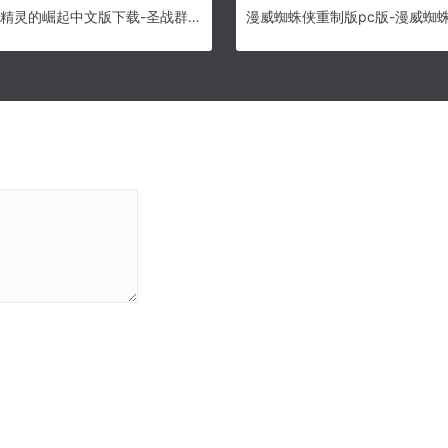
圣战群英传2精灵的崛起中文版下载-圣战群英传2精灵的崛起免安装版下载