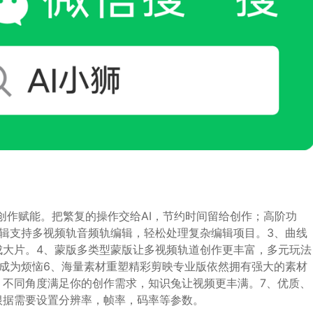
创作赋能。把繁复的操作交给AI，节约时间留给创作；高阶功
辑支持多视频轨音频轨编辑，轻松处理复杂编辑项目。3、曲线
成大片。4、蒙版多类型蒙版让多视频轨道创作更丰富，多元玩法
成为烦恼6、海量素材重塑精彩剪映专业版依然拥有强大的素材
。不同角度满足你的创作需求，知识兔让视频更丰满。7、优质、
根据需要设置分辨率，帧率，码率等参数。