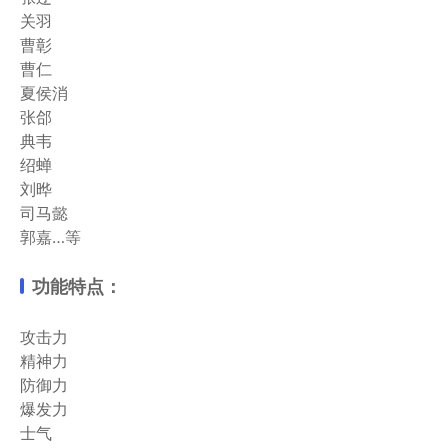
关羽
曹彰
曹仁
夏侯消
张郃
典韦
绍蝉
刘晔
司马懿
郭嘉…等
功能特点：
攻击力
精神力
防御力
爆发力
士气