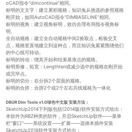
oCAD指令“dimcontinue”相同。
标明的文文字：建立累积规格，知识兔从挑选的参照规格
刚开始，如同AutoCAD指令“DIMBASELINE”相同。
标明的视角：建立视角标明，效仿合理布局指令视角标
明。
全自动规格：建立全自动规格中间2捡取点，检验交叉
点，规格竖直地建立到这种点，而且知识兔紧紧围绕他们
的中心线可转动。
标明的转动：绕其开始和结束基准点的规格。
标明剪修，拓宽：Lengthten或减少选中的规格在刚开始
或完毕点。
标明的切分：在分拆2个层面的规格。
标明的合拼：合拼2个或2个左右共线规格为一体化
DBUR Dim Tools v1.0绿色中文版 安装方法：
SketchUp2014下列版包括(2014版)软件安裝方式给出：
本软件为RBZ种类的软件，开启SketchUp软件——菜单
栏”窗口”——系统设置——扩展——选择本插件安装
SketchUp2018软件安裝方式给出：