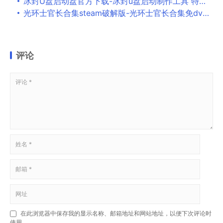
冰封U盘启动盘官方下载-冰封u盘启动制作工具 特别纯净版v16.0下载
光环士官长合集steam破解版-光环士官长合集免dvd版下载(附配置要求) v1.0
评论
在此浏览器中保存我的显示名称、邮箱地址和网站地址，以便下次评论时
使用。