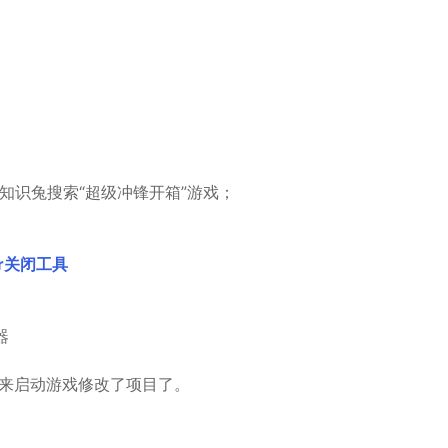
，然后知识兔搜索“超级冲锋开箱”游戏；
der关闭工具
器
捷键来启动游戏修改了项目了。