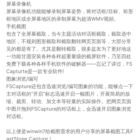
屏幕录像机
屏幕录像机功能能够录制屏幕姿势，将对话框/目标、矩形
框地区或全屏幕地区的录制屏幕为超清WMV视頻。
手机截图
包含了全屏幕截取，当今主题活动对话框截取，截取选中
地区，不规则图形截取和截取翻转网页页面等，大部分常
见的都是有了。尤其是翻转截取，很多盆友为了更好地这
一功能甘愿安裝各种各样超重量级的截屏软件，乃至四处
免费下载各种各样手机软件的破解器——忘记了讲过，FS
Capturte是一款专业软件!
图象浏览/编写
FSCapture还包含迅速浏览/编写图象的功能，能够点一下
主对话框的“开启”标志迅速开启一幅图片，开展简易的放
缩、裁剪、转动、加文本等轻量的实际操作。把网页页面
中图片拖到FSCapture的对话框上，会迅速开启图象浏览
对话框。
以上便是winwin7给截图需求的用户分享的屏幕截图工具F
astStone Capture！