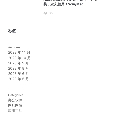
装，永久使用！Win/Mac
3533
标签
Archives
2023 年 11 月
2023 年 10 月
2023 年 9 月
2023 年 8 月
2023 年 6 月
2023 年 5 月
Categories
办公软件
图形图像
应用工具