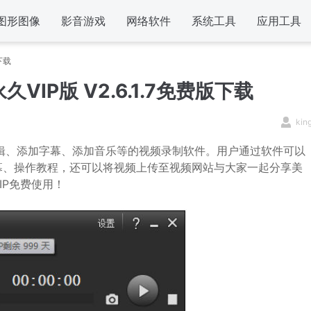
图形图像
影音游戏
网络软件
系统工具
应用工具
下载
IP版 V2.6.1.7免费版下载
kin
辑、添加字幕、添加音乐等的视频录制软件。用户通过软件可以
幕、操作教程，还可以将视频上传至视频网站与大家一起分享美
IP免费使用！