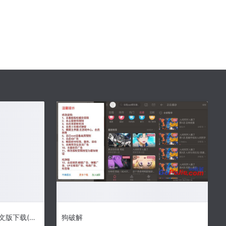
ff7重制版破解版-ff7重制版pc中文版下载(附游戏攻略) v1.0[百度网盘资源]
狗破解