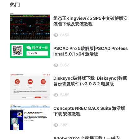
热门
组态王Kingview7.5 SP5中文破解版安
装包下载及安装教程
6452
PSCAD Pro 5破解版|PSCAD Profess
ional 5.0.1 x64 激活版
5852
Disksync破解版下载_Disksync(数据
备份恢复软件) v3.0.8.2 电脑版
5459
Concepts NREC 8.9.X Suite 激活版
下载 安装教程
3821
Adobe 2024 全家桶下载！一键安