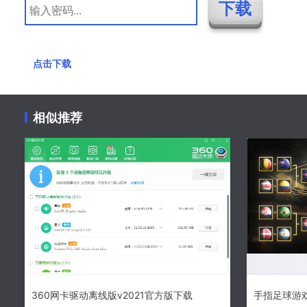
点击下载
相似推荐
360网卡驱动离线版v2021官方版下载