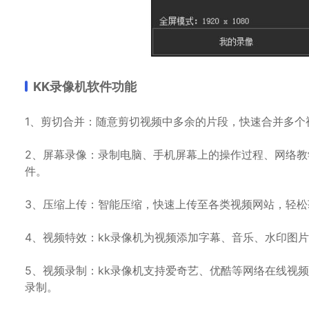
KK录像机软件功能
1、剪切合并：随意剪切视频中多余的片段，快速合并多个
2、屏幕录像：录制电脑、手机屏幕上的操作过程、网络
件。
3、压缩上传：智能压缩，快速上传至各类视频网站，轻
4、视频特效：kk录像机为视频添加字幕、音乐、水印图
5、视频录制：kk录像机支持爱奇艺、优酷等网络在线视频
录制。