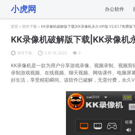
小虎网
办公软件
首页
>
软件下载
>
KK录像机破解版下载|KK录像机永久VIP版 V2.6.1.7免费版
KK录像机破解版下载|KK录像机永久V
软件下载
5 月 16, 2023
0
KK录像机是一款为用户分享游戏录像、视频录制、视频剪
录制游戏视频、在线视频、聊天视频、网络课件、电脑屏
好生活，享受精彩瞬间。该软件已破解，无需付费，永久V