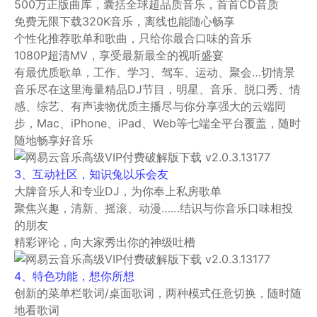
500万正版曲库，囊括全球超品质音乐，首首CD音质
免费无限下载320K音乐，离线也能随心畅享
个性化推荐歌单和歌曲，只给你最合口味的音乐
1080P超清MV，享受最新最全的视听盛宴
有最优质歌单，工作、学习、驾车、运动、聚会…切情景
音乐尽在这里海量精品DJ节目，明星、音乐、脱口秀、情
感、综艺、有声读物优质主播尽与你分享强大的云端同
步，Mac、iPhone、iPad、Web等七端全平台覆盖，随时
随地畅享好音乐
3、互动社区，知识兔以乐会友
大牌音乐人和专业DJ，为你奉上私房歌单
聚焦兴趣，清新、摇滚、动漫……结识与你音乐口味相投
的朋友
精彩评论，向大家秀出你的神级吐槽
4、特色功能，想你所想
创新的菜单栏歌词/桌面歌词，两种模式任意切换，随时随
地看歌词