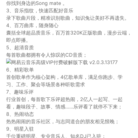
你找到身边的Song mate 。
3、音乐指纹，快速匹配好音乐
录下歌曲片段，精准识别歌曲，知识兔让美好不再遗失。
4、百万曲库，随身随心
囊括全球超品质音乐，百万首320K正版歌曲，漫步云端，
即点即播。
5、超清音质
每首歌曲都拥有令人惊叹的CD音质；
6、精彩歌单
首创歌单作为核心架构，4亿歌单库，满足你跑步、学
习、工作、聚会等场景各种听歌需求
7、趣味乐评
行业首创，每首歌下乐评超热闹，2亿人一起写、一起
看，趣味段子、故事、情感……乐评看了就停不下来；
8、热闹动态
热热闹闹的音乐社区，与志同道合的朋友相见恨晚；
9、明星入驻
千位重磅明星、专业音乐人、知名DJ已入驻；