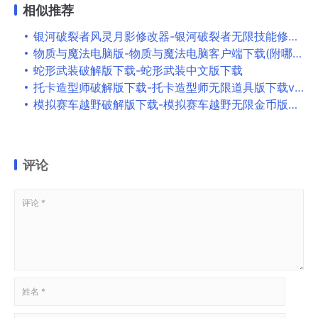
相似推荐
银河破裂者风灵月影修改器-银河破裂者无限技能修改器下载(附使用教程) v1.0-v2021
物质与魔法电脑版-物质与魔法电脑客户端下载(附哪个英雄厉害) v1.19[百度网盘资源]
蛇形武装破解版下载-蛇形武装中文版下载
托卡造型师破解版下载-托卡造型师无限道具版下载v2.0-play
模拟赛车越野破解版下载-模拟赛车越野无限金币版下载
评论