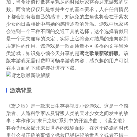
加，当食物值过低甚至耗尽的时候玩家将会迎来游戏的失
败。而食物仅仅只是维持生存的基本要求，人在任何情况
下都会拥有着自己的感情，知识兔的主角也将会在于紫发
少女的日益相处中与她的感情逐渐的升温。游戏中玩家将
会遇到一个三种不同的交通工具的选择，这个选择看似只
是一个无关痛痒的决定，实际上它将会对结局的走向起到
决定性的作用。该游戏是一款高质量不可多得的文字冒险
类游戏，知识兔小编今天分享的是
鸢之歌最新破解版
。该
版本游戏无需付费即可畅享游戏内容，感兴趣的用户可以
在本页面的下载链接处进行下载。
游戏背景
《鸢之歌》是一款末日生存类视觉小说游戏。这是一个感
染者、人造科学家以及背叛人类的天才少女之间发生的故
事；本作作为“末日之歌”系列中的开篇序曲，《鸢之歌》
将会为玩家揭开末日世界的残酷面纱。在这个终焉的时代
里什么是正确的事情？拯救已经破碎的世界？或者不惜一