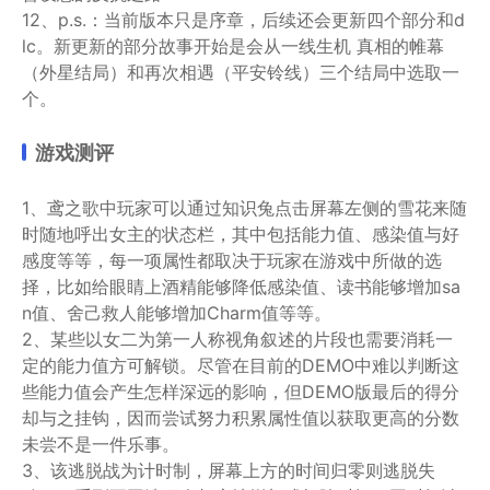
12、p.s.：当前版本只是序章，后续还会更新四个部分和d
lc。新更新的部分故事开始是会从一线生机 真相的帷幕
（外星结局）和再次相遇（平安铃线）三个结局中选取一
个。
游戏测评
1、鸢之歌中玩家可以通过知识兔点击屏幕左侧的雪花来随
时随地呼出女主的状态栏，其中包括能力值、感染值与好
感度等等，每一项属性都取决于玩家在游戏中所做的选
择，比如给眼睛上酒精能够降低感染值、读书能够增加sa
n值、舍己救人能够增加Charm值等等。
2、某些以女二为第一人称视角叙述的片段也需要消耗一
定的能力值方可解锁。尽管在目前的DEMO中难以判断这
些能力值会产生怎样深远的影响，但DEMO版最后的得分
却与之挂钩，因而尝试努力积累属性值以获取更高的分数
未尝不是一件乐事。
3、该逃脱战为计时制，屏幕上方的时间归零则逃脱失