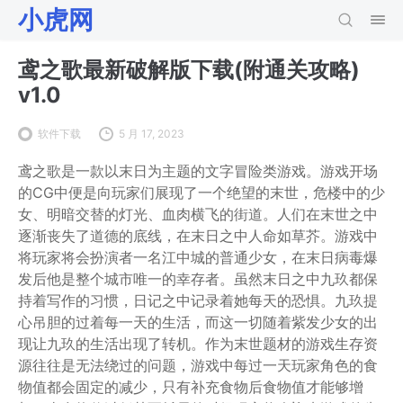
小虎网
鸢之歌最新破解版下载(附通关攻略)
v1.0
软件下载
5 月 17, 2023
鸢之歌是一款以末日为主题的文字冒险类游戏。游戏开场
的CG中便是向玩家们展现了一个绝望的末世，危楼中的少
女、明暗交替的灯光、血肉横飞的街道。人们在末世之中
逐渐丧失了道德的底线，在末日之中人命如草芥。游戏中
将玩家将会扮演者一名江中城的普通少女，在末日病毒爆
发后他是整个城市唯一的幸存者。虽然末日之中九玖都保
持着写作的习惯，日记之中记录着她每天的恐惧。九玖提
心吊胆的过着每一天的生活，而这一切随着紫发少女的出
现让九玖的生活出现了转机。作为末世题材的游戏生存资
源往往是无法绕过的问题，游戏中每过一天玩家角色的食
物值都会固定的减少，只有补充食物后食物值才能够增