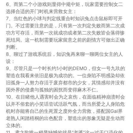
6、而第二个小游戏则显得中规中矩，玩家需要控制女二
选择合适的开门时机来营救女主：
7、当红色的小球与判定线重合时知识兔点击鼠标即可开
门。不过需要注意的是，只有第一次判定失败而第二次成
功方可存活，而第一次就成功或者第二次失败皆会落得惨
死结局。这一机制需要玩家留意之前的剧情方可做出正确
判断。
8、聊过了游戏系统后，知识兔再来聊一聊两位女主的人
设：
9、尽管只是一个时长约1小时的DEMO，但女一号九玖的
塑造在我看来依旧是极为成功的。一位身陷不明感染却依
旧孤身一人努力存活于废弃都市的少女，其情感却并没有
因外界的侵袭与孤独的困扰而变得麻木不仁。
10、在目睹他人遇害时会为之哀伤，在面临精神崩溃时会
以并不俗套的小笑话尝试活跃气氛，而当所爱之人身陷危
机时亦能将自己的生死置之度外全力营救，搭配国Gal界
老熟人闲踏梧桐的出色配音，塑造出的形象无疑是生动而
立体的。
11、鸢之歌唯一稍显缺憾的就是“老婆”这一过于口语化的