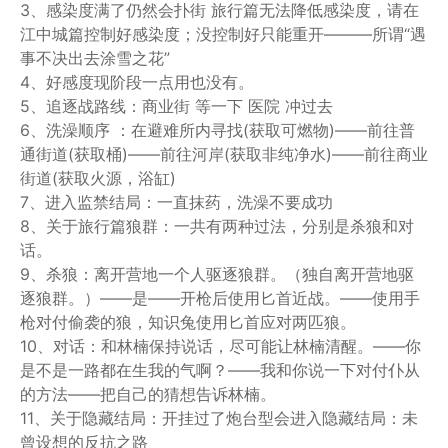
3、感染度满了仍然会扑街 旅行篇无法降低感染度，请在
江中城篇控制好感染度；没控制好只能重开———所谓“遇
事不决出去涂雪之花”
4、好感度现阶段一点用也没有。
5、追逐战路线：商业街 等一下 医院 冲过去
6、洗澡顺序 ：在避难所内寻找(获取可燃物)——前往普
通街道(获取桶)——前往河岸(获取非纯净水)——前往商业
街道(获取火源，浴缸)
7、进入监禁结局：一直抹药，洗澡不要成功
8、关于旅行篇狼群：一共有两种过法，分别是杀狼和对
话。
9、杀狼：离开营地一个人驱逐狼群。（独自离开营地驱
逐狼群。）——是——开枪后使用匕首近战。——使用手
枪对付偷袭的狼，知识兔使用匕首应对两匹狼。
10、对话：和林楠保持说话，尽可能让林楠清醒。——你
是不是一路都在生我的气啊？——我和你说一下对付仆从
的方法——把自己的猜想告诉林楠。
11、关于隐藏结局：开挂过了炮台型会进入隐藏结局：未
曾设想的反抗之路