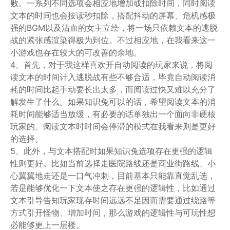
败。一系列不同选项会相应地增加或扣除时间，同时阅读
文本的时间也会按读秒扣除，搭配抖动的屏幕、危机感极
强的BGM以及沾血的女主立绘，将一场只依赖文本的逃脱
战的紧张感渲染得极为到位。不过相应地，在我看来这一
小游戏也存在较大的可改善的余地。
4、首先，对于我这样喜欢开自动阅读的玩家来说，将阅
读文本的时间计入逃脱战有些不够合适，毕竟自动阅读消
耗的时间比起手动要长出太多，而阅读过快又难以充分了
解发生了什么。如果知识兔可以的话，希望阅读文本的消
耗时间能够适当放缓，有必要的话单独出一个面向非硬核
玩家的、阅读文本时时间会停滞的模式在我看来则是更好
的选择。
5、此外，与文本搭配时如果知识兔选项存在更强的逻辑
性则更好。比如当前选择走医院路线还是商业街路线、小
心翼翼地走还是一口气冲刺，目前基本只能靠直觉乱选，
若是能够优化一下文本使之存在更强的逻辑性，比如通过
文本引导告知玩家现存时间远远不足因而需要通过绕路等
方式引开怪物、增加时间，那么游戏的逻辑性与可玩性想
必能够更上一层楼。