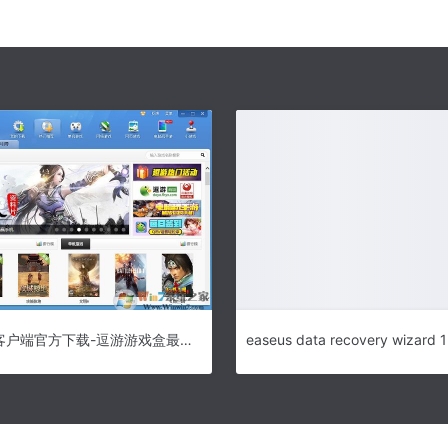
逗游游戏盒客户端官方下载-逗游游戏盒最新版 v4.0.5.20605电脑版下载