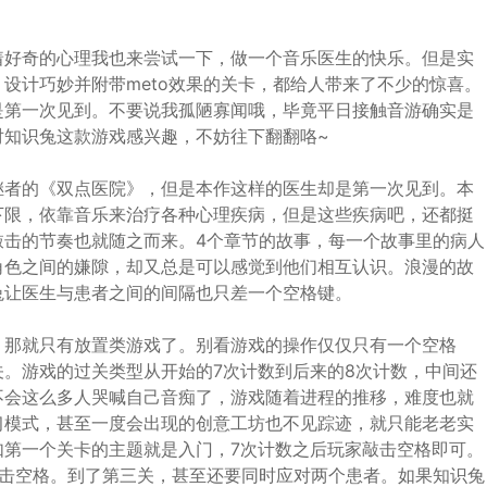
着好奇的心理我也来尝试一下，做一个音乐医生的快乐。但是实
设计巧妙并附带meto效果的关卡，都给人带来了不少的惊喜。
是第一次见到。不要说我孤陋寡闻哦，毕竟平日接触音游确实是
对知识兔这款游戏感兴趣，不妨往下翻翻咯~
继者的《双点医院》，但是本作这样的医生却是第一次见到。本
下限，依靠音乐来治疗各种心理疾病，但是这些疾病吧，还都挺
敲击的节奏也就随之而来。4个章节的故事，每一个故事里的病人
角色之间的嫌隙，却又总是可以感觉到他们相互认识。浪漫的故
兔让医生与患者之间的间隔也只差一个空格键。
，那就只有放置类游戏了。别看游戏的操作仅仅只有一个空格
。游戏的过关类型从开始的7次计数到后来的8次计数，中间还
不会这么多人哭喊自己音痴了，游戏随着进程的推移，难度也就
习模式，甚至一度会出现的创意工坊也不见踪迹，就只能老老实
如第一个关卡的主题就是入门，7次计数之后玩家敲击空格即可。
敲击空格。到了第三关，甚至还要同时应对两个患者。如果知识兔