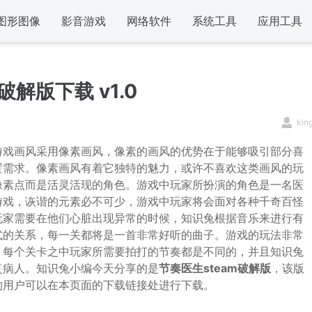
图形图像
影音游戏
网络软件
系统工具
应用工具
解版下载 v1.0
kin
游戏画风采用像素画风，像素的画风的优势在于能够吸引部分喜
置需求。像素画风有着它独特的魅力，或许不喜欢这类画风的玩
像素点而是活灵活现的角色。游戏中玩家所扮演的角色是一名医
游戏，诙谐的元素必不可少，游戏中玩家将会面对各种千奇百怪
玩家需要在他们心脏出现异常的时候，知识兔根据音乐来进行有
式的关系，每一关都将是一首非常好听的曲子。游戏的玩法非常
。每个关卡之中玩家所需要拍打的节奏都是不同的，并且知识兔
复病人。知识兔小编今天分享的是
节奏医生steam破解版
，该版
的用户可以在本页面的下载链接处进行下载。