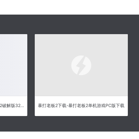
easeus data recovery wizard 12破解版32/64位下载[百度网盘资源]
暴打老板2下载-暴打老板2单机游戏PC版下载