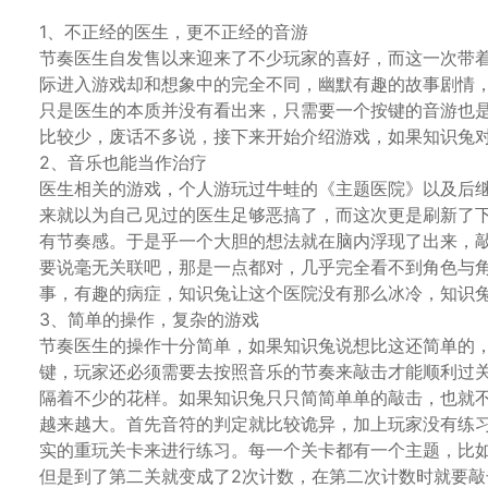
1、不正经的医生，更不正经的音游
节奏医生自发售以来迎来了不少玩家的喜好，而这一次带
际进入游戏却和想象中的完全不同，幽默有趣的故事剧情，
只是医生的本质并没有看出来，只需要一个按键的音游也
比较少，废话不多说，接下来开始介绍游戏，如果知识兔
2、音乐也能当作治疗
医生相关的游戏，个人游玩过牛蛙的《主题医院》以及后
来就以为自己见过的医生足够恶搞了，而这次更是刷新了
有节奏感。于是乎一个大胆的想法就在脑内浮现了出来，
要说毫无关联吧，那是一点都对，几乎完全看不到角色与
事，有趣的病症，知识兔让这个医院没有那么冰冷，知识
3、简单的操作，复杂的游戏
节奏医生的操作十分简单，如果知识兔说想比这还简单的
键，玩家还必须需要去按照音乐的节奏来敲击才能顺利过关
隔着不少的花样。如果知识兔只只简简单单的敲击，也就
越来越大。首先音符的判定就比较诡异，加上玩家没有练
实的重玩关卡来进行练习。每一个关卡都有一个主题，比
但是到了第二关就变成了2次计数，在第二次计数时就要