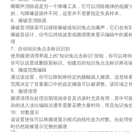
嘶嘶声消除器是另一个降嗓工具，它可以消除规律的低频“
的，与降嗓器插件不同，这里并不需要指定失真样本。
6、爆破音消除器
爆破音消除器可以移除爆破或知识兔点击嗓声，它们在有
爆破音设计，信号以持续波形或频谱图来显示编辑中的素
理
7、自动知识兔点击标识识别
使用频谱清理界面上的“知识兔点击标识”按钮，你可以将
你可以设置或删除新标识。创建后的知识兔点击标识将在编
8、阈值范围编辑
通过该设置，你可以限制将特定的频幅插入频谱。这意味
范围决定了音量窗口中的设定阈值可以被调整。该区域之
9、频谱清理
频谱清理在处理后期现场录音及访谈时尤其有用，其中可
杂的淡入淡出编辑法通常需要花费大量时间，而且知识兔
10、对数显示
该设置使你可以将频谱显示模式由线性改为对数。在处理
时仍然能够显示完整的频谱