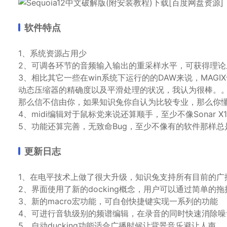
软件特点
1、系统资源占用少
2、可调各环节的音频输入输出的重采样水平，可获得理论
3、相比其它一些在win系统下运行的的DAW来说，MA
动态压缩器的精确度以及平滑处理的状况，我认为很棒。
那么信不信由你，如果知识兔你自认为比较专业，那么你
4、midi编辑对于鼠标党来说还算顺手，至少不像Sonar X
5、功能还算完善，无致命Bug，至少不像有的软件那样
更新日志
1、在电平技术上做了很大升级，知识兔支持所有目前的广
2、界面使用了新的docking概念，用户可以通过简单的
3、新的macro宏功能，可自创快捷键实现一系列的功能
4、可进行音轨级别的频谱编辑，在录音的同时快速消除噪
5、自动ducking功能适合广播时候让背景音乐避让人声