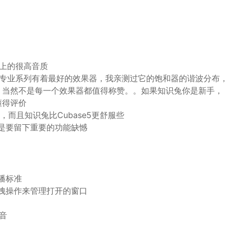
上的很高音质
GIX专业系列有着最好的效果器，我亲测过它的饱和器的谐波分布，
。当然不是每一个效果器都值得称赞。。如果知识兔你是新手，
懂得评价
1，而且知识兔比Cubase5更舒服些
总是要留下重要的功能缺憾
播标准
拖拽操作来管理打开的窗口
音