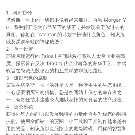
1、科幻惊悚
塔洛斯一号上的一切都不像看起来那样。扮演 Morgan Y
u，着手解开你为自己留下的线索，并发现关于你过去的
真相。你将在 TranStar 的计划中扮演什么角色，知识兔
以及蹂躏车站的神秘威胁？
2、单一设定
环绕月球运行的 Talos I 空间站象征着私人太空企业的高
度。探索旨在反映 1960 年代企业奢华的奢华工艺，并驾
驭旨在隐藏无数秘密的相互关联的非线性路径。
3、难以想象的威胁
笼罩在塔洛斯一号上的外星人是一种活生生的生态系统，
一心想要消灭它的猎物。您是空间站上仅存的幸存者之
一，有责任结束这些令人难以忘怀的掠食者的致命袭击。
4、随心所欲
获得外星人的能力以发展独特的力量组合并升级您的独特
技能。使用空间站上的蓝图、小工具和工具制作越来越有
用的物品，知识兔以克服路上的危险障碍。用你的智慧和