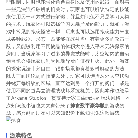
些限制，同时也能强化角色自身以及使用的武器，面对与
一些无法强行破解的机关时，玩家也可以解锁特定的技能
来使用另一种方式进行解谜，并且知识兔不只是学习人类
的技术，玩家还可以选择学习风暴异魔的能力，就如同游
戏中常见的拟态怪物一样，玩家也可以选用拟态能力来变
成各种武器、形态，既能够在战斗当中有着更多的攻击手
段，又能够利用不同物品的体积大小进入平常无法探索的
房间，当玩家学习了过多的异魔技能时，太空站内的自动
炮台也会将玩家识别为风暴异魔而进行开火。此外，游戏
的探索玩法十分自由，很多场景都有着多种解谜的方法，
除去前面所说到的技能以外，玩家可以选择从外太空移动
并绕开每解锁的区域，直至达到另一个打开的阀门，或是
使用不同的道具去清理或破坏系统机关，因此本作也继承
了Arkane Studios一贯支持玩家自由玩法的玩法风格。本
次知识兔小编也为大家带来了
掠食数字豪华版
的游戏资
源，感兴趣的朋友可以来知识兔下载知识兔这款游戏。
游戏特色