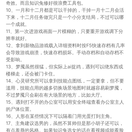
奇效。而且知识兔修好很浪费工具包。
10、一月和十二月都是可以干掉的，干掉一月十二月会活
下来，十二月任务做完只是一个小分支结局，不过可以哪
一个成就。
11、第一次进游戏画面一片模糊的，只要重开游戏调下分
辨率就好。
12、拿到新物品游戏载入详细资料时按F5快速存档有几率
会导致游戏崩溃，快速存档损坏。手动存档和自动存档不
受影响。
13、梦魇虽然很猛，但实际上ai捉鸡，遇到可以绕东西或
楼梯走，还会被门卡住。
14、心灵研究所可以拿到技能点图纸，一定要拿，但不要
滥用，技能点用的越多切换场景地图时就越容易刷梦魇，
不过梦魇只会刷在有大场景的地方，比如大厅。
15、遇到打不开的办公室可以用安全终端查看办公室主人
的尸体位置。
16、人形在某些情况下可以隔着门用光蛋打到主角。
17、主角建议选男的，虽然不算帅但是那小胡子还可以，
有点羞辱的风格。如果知识兔选女的话在看视频或能看脸