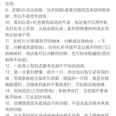
你用。
9、灵能(白话点技能、法术技能)是靠扫描拟态来获得新技
能，所以不是想学就有。
10、看到白底+红色警告标语的气管，知识兔可以用手枪
去打在管上开洞，火就会喷出来，多利用周遭的环境去清
怪比较省子弹。
11、反组引力球(吸取空间物体，分解成垃圾给你，ㄜ不
是，分解成资源给你)，在你杠杆等级不足以推开挡住门口
的物体时，知识兔可以分解挡住物，也可秒杀机械怪(受控
制得不知道)。
12、一款跟人型拟态厮杀后就不可怕的游戏。
13、第一次看到梦魇，很大一只，而且知识兔它还等我扫
描，等我拿机枪台架在它前面，很猛的一只怪，我是在植
物园遇到，没物体挡真的不要跟他打，它的跟踪炮很痛。
14、化电拟态(人型的带电)，有散弹在打，没把握不要拿
板手敲他，它近战比你痛。
15、侦测隐形是头盔插晶片的功能，不是头盔目镜本来就
有的功能。
16、晶片系统插头盔或插身体的都不好用，除了喷射气跟