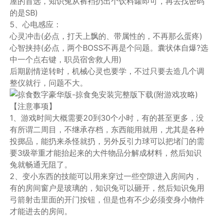
屋的首选，知识兔从裤裆扔出个饮料罐即可，再去找密码
的是SB)
5、心电感应：
心灵冲击(必点，打天上飘的、带属性的，不再那么蛋疼)
心智挟持(必点，两个BOSS不再是个问题。囊状体自爆?选
中一个点右键，职员宿舍救人用)
后期剧情逆转时，机械心灵也要学，不过只要去造几个调
整仪就行，问题不大。
【注意事项】
1、游戏时间大概需要20到30个小时，有的甚至更多，没
有所谓二周目，不继承存档，东西能用就用，尤其是各种
投掷品，能扔来杀怪就扔，另外反引力球可以把堵门的需
要3级举重才能抬起来的大件物品分解成材料，然后知识
兔就畅通无阻了。
2、变小东西的技能可以用来穿过一些空隙进入房间内，
有的房间窗户是玻璃的，知识兔可以砸开，然后知识兔用
弓箭射击里面的开门按钮，但是也有不少必须变身小物件
才能进去的房间。