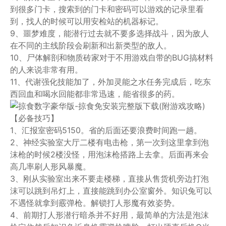
到很多门卡，搜索到的门卡和密码可以游戏的记录里看
到，找人的时候可以用安检站的机器标记。
9、噩梦难度，能潜行过去就不要多选择战斗，因为敌人
在不同的主线阶段会刷新和出新类型的敌人。
10、尸体解剖和物质砖家对于不用游戏自带的BUG搞材料
的人来说非常有用。
11、代谢强化技能加了，外加灵能之水任务完成后，吃东
西回血和喝水回能都非常迅速，能省很多的药。
【必备技巧】
1、汇报室密码5150。省的后面还要浪费时间跑一趟。
2、神经实验室大厅二楼有电击枪，第一次到这里拿到泡
沫枪的时候2楼没怪，用泡沫枪搭路上去拿。后面再来会
高几率刷人形风暴魔。
3、刚从实验室出来不要走楼梯，直接从售货机旁边打泡
沫可以跳到吊灯上，直接能跳到办公室窗外。知识兔可以
不遇怪就拿到霰弹枪。解锁打人形魔有效姿势。
4、前期打人形潜行暗杀并不好用，最简单的方法是泡沫