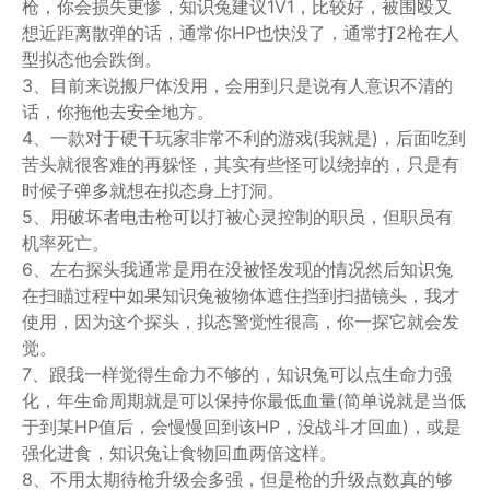
枪，你会损失更惨，知识兔建议1V1，比较好，被围殴又
想近距离散弹的话，通常你HP也快没了，通常打2枪在人
型拟态他会跌倒。
3、目前来说搬尸体没用，会用到只是说有人意识不清的
话，你拖他去安全地方。
4、一款对于硬干玩家非常不利的游戏(我就是)，后面吃到
苦头就很客难的再躲怪，其实有些怪可以绕掉的，只是有
时候子弹多就想在拟态身上打洞。
5、用破坏者电击枪可以打被心灵控制的职员，但职员有
机率死亡。
6、左右探头我通常是用在没被怪发现的情况然后知识兔
在扫瞄过程中如果知识兔被物体遮住挡到扫描镜头，我才
使用，因为这个探头，拟态警觉性很高，你一探它就会发
觉。
7、跟我一样觉得生命力不够的，知识兔可以点生命力强
化，年生命周期就是可以保持你最低血量(简单说就是当低
于到某HP值后，会慢慢回到该HP，没战斗才回血)，或是
强化进食，知识兔让食物回血两倍这样。
8、不用太期待枪升级会多强，但是枪的升级点数真的够