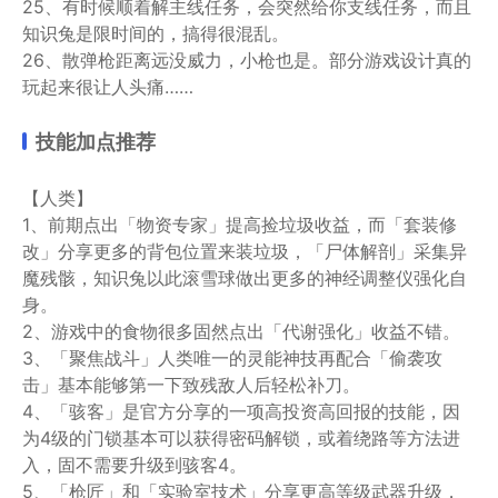
25、有时候顺着解主线任务，会突然给你支线任务，而且
知识兔是限时间的，搞得很混乱。
26、散弹枪距离远没威力，小枪也是。部分游戏设计真的
玩起来很让人头痛……
技能加点推荐
【人类】
1、前期点出「物资专家」提高捡垃圾收益，而「套装修
改」分享更多的背包位置来装垃圾，「尸体解剖」采集异
魔残骸，知识兔以此滚雪球做出更多的神经调整仪强化自
身。
2、游戏中的食物很多固然点出「代谢强化」收益不错。
3、「聚焦战斗」人类唯一的灵能神技再配合「偷袭攻
击」基本能够第一下致残敌人后轻松补刀。
4、「骇客」是官方分享的一项高投资高回报的技能，因
为4级的门锁基本可以获得密码解锁，或着绕路等方法进
入，固不需要升级到骇客4。
5、「枪匠」和「实验室技术」分享更高等级武器升级，