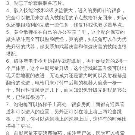
3、别忘了给套装装备芯片。
4、骇入技能2级和3级收益很大，进入的房间补给很多，
完全可以把用来加骇入技能用的节点数给补充回来，知识
兔还能很顺利的完成一些任务，修复1和2也要尽量早点。
5、黄金散弹枪在自己的办公室箱子里，这个配合保安的
聚焦战斗完全可以贴脸喷怪，爽的狠，知识兔可以作为优
先升级的武器，保安系加武器伤害和偷袭伤害的技能也很
搭配。
6、破坏者电击枪开始很早就能拿到，再开始场景的2楼一
个尸体旁，这个中期尽量升级，这个游戏武器升级可以出
现天翻地覆的改进，无论威力还是蓄力时间以及射程都是
翻倍的改进，电枪用来对付中后期的机器人偷袭一枪一
个，对付科技魔更是几下，而且知识兔升级完射程是15公
尺，已经算很远了。
7、泡泡枪可以搭梯子上高处，很多房间上面都有通风管
道和可以进入的位置，另外还可以在墙上喷上两坨当跳
板，是的，你可以跳到墙上的泡泡上面，这样有的时候比
搭梯子更省。
8、前期尽量不要浪费弹药，多注意尸体，因为可以搜索