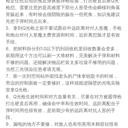
枪定住然后知识兔近身换霰弹枪喷脸，打出硬直后换Q光
枪怼。需要注意的是高难度下部分人形受伤会瞬移到角落
里躲起来，有时候会很阴险的躲在一些死角，知识兔建议
先把子弹时间点出来。
5、拿到Q光枪之前不要试图在中远距离对付人形魔，手枪
和炮台对付人形魔太费资源和时间，近距离怼脸才是有效
手段。
6、把材料拆分到1.0以下扔到回收机里回收数量会变多，
前期用这个方法可以刷一大堆材料，完美解决子弹和材料
不够的问题。还能解决物品栏装太多垃圾不够用的问题，
当然三光强迫症患者请无视。
7、第一次到空间站外面找老头的尸体拿钥匙卡的时候，
旁边的控制面板一定要修好，这样就能进隔壁的光电实验
室拿Q光枪。
8、Q光枪生效时间和对方血量有关，尽量在对方被霰弹枪
打出硬直后再用，确保命中率和生效时间。远距离配合子
弹时间用也很有效，是前期少有的远距离对抗人形的手
段。
9、漏电的地方不要修，对敌人也有伤害用木棉箭拉怪有