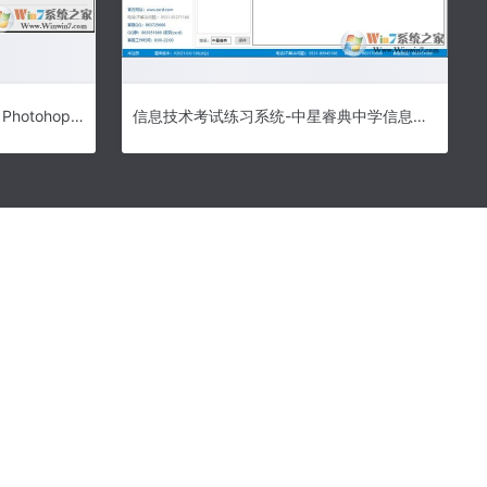
Adobe Photohop CC 2019下载|Photohop CC2019官方原版（含破解补丁）下载
信息技术考试练习系统-中星睿典中学信息技术考试练习系统2022特别版下载