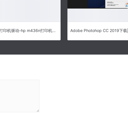
惠普m436n打印机驱动-hp m436n打印机驱动下载(附安装教程) v1.13